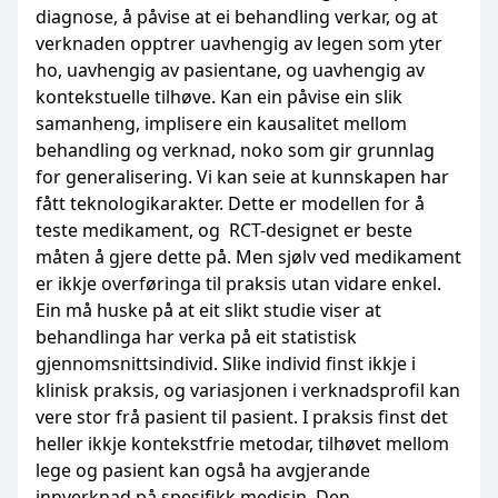
diagnose, å påvise at ei behandling verkar, og at
verknaden opptrer uavhengig av legen som yter
ho, uavhengig av pasientane, og uavhengig av
kontekstuelle tilhøve. Kan ein påvise ein slik
samanheng, implisere ein kausalitet mellom
behandling og verknad, noko som gir grunnlag
for generalisering. Vi kan seie at kunnskapen har
fått teknologikarakter. Dette er modellen for å
teste medikament, og RCT-designet er beste
måten å gjere dette på. Men sjølv ved medikament
er ikkje overføringa til praksis utan vidare enkel.
Ein må huske på at eit slikt studie viser at
behandlinga har verka på eit statistisk
gjennomsnittsindivid. Slike individ finst ikkje i
klinisk praksis, og variasjonen i verknadsprofil kan
vere stor frå pasient til pasient. I praksis finst det
heller ikkje kontekstfrie metodar, tilhøvet mellom
lege og pasient kan også ha avgjerande
innverknad på spesifikk medisin. Den