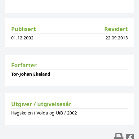
Publisert
Revidert
01.12.2002
22.09.2013
Forfatter
Tor-Johan Ekeland
Utgiver / utgivelsesår
Høgskolen i Volda og UiB
/
2002
Skr
D