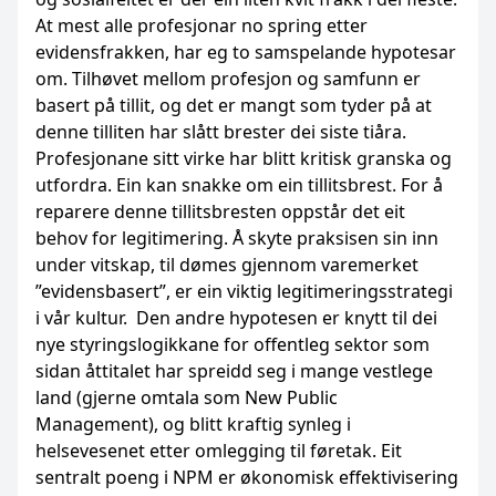
At mest alle profesjonar no spring etter
evidensfrakken, har eg to samspelande hypotesar
om. Tilhøvet mellom profesjon og samfunn er
basert på tillit, og det er mangt som tyder på at
denne tilliten har slått brester dei siste tiåra.
Profesjonane sitt virke har blitt kritisk granska og
utfordra. Ein kan snakke om ein tillitsbrest. For å
reparere denne tillitsbresten oppstår det eit
behov for legitimering. Å skyte praksisen sin inn
under vitskap, til dømes gjennom varemerket
”evidensbasert”, er ein viktig legitimeringsstrategi
i vår kultur. Den andre hypotesen er knytt til dei
nye styringslogikkane for offentleg sektor som
sidan åttitalet har spreidd seg i mange vestlege
land (gjerne omtala som New Public
Management), og blitt kraftig synleg i
helsevesenet etter omlegging til føretak. Eit
sentralt poeng i NPM er økonomisk effektivisering