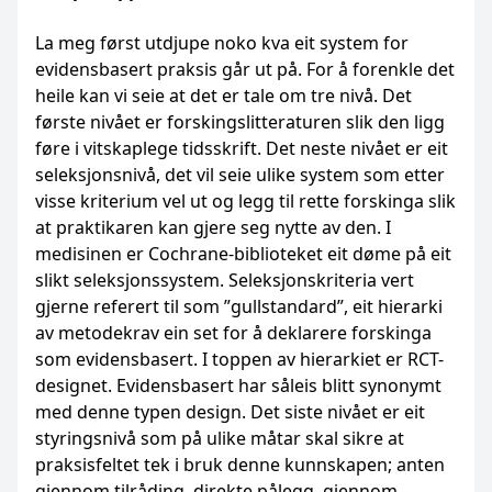
La meg først utdjupe noko kva eit system for
evidensbasert praksis går ut på. For å forenkle det
heile kan vi seie at det er tale om tre nivå. Det
første nivået er forskingslitteraturen slik den ligg
føre i vitskaplege tidsskrift. Det neste nivået er eit
seleksjonsnivå, det vil seie ulike system som etter
visse kriterium vel ut og legg til rette forskinga slik
at praktikaren kan gjere seg nytte av den. I
medisinen er Cochrane-biblioteket eit døme på eit
slikt seleksjonssystem. Seleksjonskriteria vert
gjerne referert til som ”gullstandard”, eit hierarki
av metodekrav ein set for å deklarere forskinga
som evidensbasert. I toppen av hierarkiet er RCT-
designet. Evidensbasert har såleis blitt synonymt
med denne typen design. Det siste nivået er eit
styringsnivå som på ulike måtar skal sikre at
praksisfeltet tek i bruk denne kunnskapen; anten
gjennom tilråding, direkte pålegg, gjennom