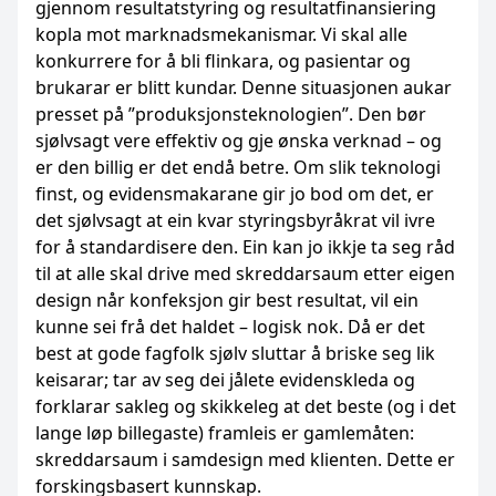
gjennom resultatstyring og resultatfinansiering
kopla mot marknadsmekanismar. Vi skal alle
konkurrere for å bli flinkara, og pasientar og
brukarar er blitt kundar. Denne situasjonen aukar
presset på ”produksjonsteknologien”. Den bør
sjølvsagt vere effektiv og gje ønska verknad – og
er den billig er det endå betre. Om slik teknologi
finst, og evidensmakarane gir jo bod om det, er
det sjølvsagt at ein kvar styringsbyråkrat vil ivre
for å standardisere den. Ein kan jo ikkje ta seg råd
til at alle skal drive med skreddarsaum etter eigen
design når konfeksjon gir best resultat, vil ein
kunne sei frå det haldet – logisk nok. Då er det
best at gode fagfolk sjølv sluttar å briske seg lik
keisarar; tar av seg dei jålete evidenskleda og
forklarar sakleg og skikkeleg at det beste (og i det
lange løp billegaste) framleis er gamlemåten:
skreddarsaum i samdesign med klienten. Dette er
forskingsbasert kunnskap.