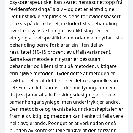
psykoterapeutiske, kan svaret hentast nettopp frå
”evidensforskinga” sjølv – og det er eintydig nei!
Det finst ikkje empirisk evidens for evidensbasert
praksis på dette feltet, inkludert slik behandling
overfor psykiske lidingar av ulikt slag. Det er
eintydig at dei spesifikke metodane ein nyttar i slik
behandling berre forklarar ein liten del av
resultatet (10-15 prosent av utfallsvariansen).
Same kva metode ein nyttar er dessutan
behandlar og klient si tru på metoden, viktigare
enn sjølve metoden. Tyder dette at metoden er
uviktig – eller at det berre er det relasjonelle som
tel? Ein kan lett kome til den mistydinga om ein
ikkje skjønar at alle forskingsdesign gjer nokre
samanhengar synlege, men undertrykkjer andre.
Den metodiske og tekniske kunnskapskapitalen er
framleis viktig, og metoden kan i enkelttilfella vere
heilt avgjerande. Poenget er at verknaden er så
bunden av kontekstuelle tilhøve at den forsvinn