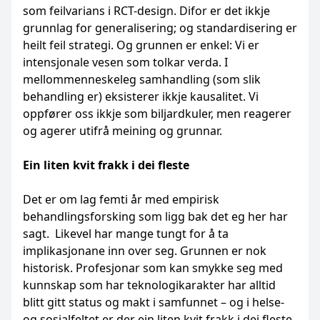
som feilvarians i RCT-design. Difor er det ikkje
grunnlag for generalisering; og standardisering er
heilt feil strategi. Og grunnen er enkel: Vi er
intensjonale vesen som tolkar verda. I
mellommenneskeleg samhandling (som slik
behandling er) eksisterer ikkje kausalitet. Vi
oppfører oss ikkje som biljardkuler, men reagerer
og agerer utifrå meining og grunnar.
Ein liten kvit frakk i dei fleste
Det er om lag femti år med empirisk
behandlingsforsking som ligg bak det eg her har
sagt. Likevel har mange tungt for å ta
implikasjonane inn over seg. Grunnen er nok
historisk. Profesjonar som kan smykke seg med
kunnskap som har teknologikarakter har alltid
blitt gitt status og makt i samfunnet – og i helse-
og sosialfeltet er der ein liten kvit frakk i dei fleste.