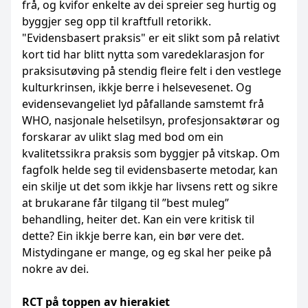
frå, og kvifor enkelte av dei spreier seg hurtig og
byggjer seg opp til kraftfull retorikk.
"Evidensbasert praksis" er eit slikt som på relativt
kort tid har blitt nytta som varedeklarasjon for
praksisutøving på stendig fleire felt i den vestlege
kulturkrinsen, ikkje berre i helsevesenet. Og
evidensevangeliet lyd påfallande samstemt frå
WHO, nasjonale helsetilsyn, profesjonsaktørar og
forskarar av ulikt slag med bod om ein
kvalitetssikra praksis som byggjer på vitskap. Om
fagfolk helde seg til evidensbaserte metodar, kan
ein skilje ut det som ikkje har livsens rett og sikre
at brukarane får tilgang til ”best muleg”
behandling, heiter det. Kan ein vere kritisk til
dette? Ein ikkje berre kan, ein bør vere det.
Mistydingane er mange, og eg skal her peike på
nokre av dei.
RCT på toppen av hierakiet