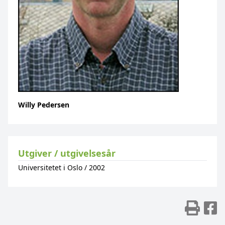
Willy Pedersen
Utgiver / utgivelsesår
Universitetet i Oslo
/
2002
Skr
D