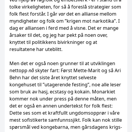
tolke virkeligheten, for så å foreslå strategier som
folk flest forstår. I går
var
det en allianse mellom
myndigheter og folk om ”krigen mot narkotika”. I
dag er alliansen i ferd med å visne. Det er mange
årsaker til det, og jeg har pekt på noen over,
knyttet til politikkens bivirkninger og at
resultatene har uteblitt.
Men det er også noen grunner til at utviklingen
nettopp
nå
skyter fart: Først Mette-Marit og så Ari
Behn har det siste året knyttet selveste
kongehuset til ”utagerende festing”, noe alle leser
som bruk av hasj, ecstasy og kokain. Monarkiet
kommer nok under press på denne måten, men
det er også en annen undertekst for folk flest:
Dette ses som et kraftfullt ungdomsopprør i våre
mest sofistikerte samfunnssjikt. Folk kan nok stille
spørsmål ved kongebarna, men gårsdagens krigs-