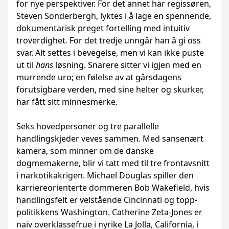
for nye perspektiver. For det annet har regissøren,
Steven Sonderbergh, lyktes i å lage en spennende,
dokumentarisk preget fortelling med intuitiv
troverdighet
.
For det tredje unngår han å gi oss
svar. Alt settes i bevegelse, men vi kan ikke puste
ut til
hans
løsning. Snarere sitter vi igjen med en
murrende uro; en følelse av at gårsdagens
forutsigbare verden, med sine helter og skurker,
har fått sitt minnesmerke.
Seks hovedpersoner og tre parallelle
handlingskjeder veves sammen. Med sansenært
kamera, som minner om de danske
dogmemakerne, blir vi tatt med til tre frontavsnitt
i narkotikakrigen. Michael Douglas spiller den
karriereorienterte dommeren Bob Wakefield, hvis
handlingsfelt er velstående Cincinnati og topp-
politikkens Washington. Catherine Zeta-Jones er
naiv overklassefrue i nyrike La Jolla, California, i