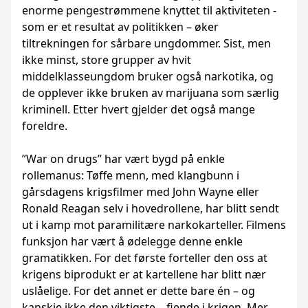
enorme pengestrømmene knyttet til aktiviteten -
som er et resultat av politikken – øker
tiltrekningen for sårbare ungdommer. Sist, men
ikke minst, store grupper av hvit
middelklasseungdom bruker også narkotika, og
de opplever ikke bruken av marijuana som særlig
kriminell. Etter hvert gjelder det også mange
foreldre.
”War on drugs” har vært bygd på enkle
rollemanus: Tøffe menn, med klangbunn i
gårsdagens krigsfilmer med John Wayne eller
Ronald Reagan selv i hovedrollene, har blitt sendt
ut i kamp mot paramilitære narkokarteller. Filmens
funksjon har vært å ødelegge denne enkle
gramatikken. For det første forteller den oss at
krigens biprodukt er at kartellene har blitt nær
uslåelige. For det annet er dette bare én – og
kanskje ikke den viktigste – fiende i krigen. Mer