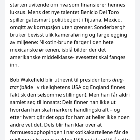
starten uvitende om hva som finansierer hennes
luksus. Mens det nye talentet Benicio Del Toro
spiller gatesmart politibetjent i Tijuana, Mexico,
omgitt av korrupsjon uten grenser. Sonderbergh
bruker bevisst ulik kameraføring og fargelegging
av miljøene: Nikotin-brune farger i den hete
mexicanske ørkenen, isblå bilder der det
amerikanske middelklasse-levesettet skal fanges
inn.
Bob Wakefield blir utnevnt til presidentens
drug-
tzar
(både i virkelighetens USA og England finnes
faktisk den selsomme stillingen). Men han får aldri
samlet seg til innsats: Dels finner han ikke ut
hvordan han skal markere handlingskraft – og
etter hvert går det opp for ham at heller ikke noen
andre vet det. Dels blir han klar over at
formuesopphopingen i narkotikakartellene får de
midlene selv supermakten USA er i stand til å sette