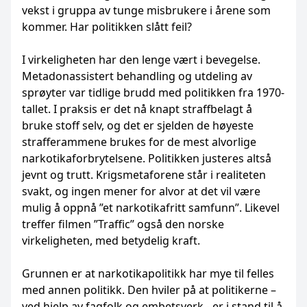
vekst i gruppa av tunge misbrukere i årene som
kommer. Har politikken slått feil?
I virkeligheten har den lenge vært i bevegelse.
Metadonassistert behandling og utdeling av
sprøyter var tidlige brudd med politikken fra 1970-
tallet. I praksis er det nå knapt straffbelagt å
bruke stoff selv, og det er sjelden de høyeste
strafferammene brukes for de mest alvorlige
narkotikaforbrytelsene. Politikken justeres altså
jevnt og trutt. Krigsmetaforene står i realiteten
svakt, og ingen mener for alvor at det vil være
mulig å oppnå ”et narkotikafritt samfunn”. Likevel
treffer filmen ”Traffic” også den norske
virkeligheten, med betydelig kraft.
Grunnen er at narkotikapolitikk har mye til felles
med annen politikk. Den hviler på at politikerne –
ved hjelp av fagfolk og embetsverk - er i stand til å