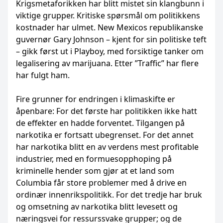
Krigsmetaforikken har blitt mistet sin klangbunn i
viktige grupper. Kritiske spørsmål om politikkens
kostnader har ulmet. New Mexicos republikanske
guvernør Gary Johnson – kjent for sin politiske teft
– gikk først ut i Playboy, med forsiktige tanker om
legalisering av marijuana. Etter ”Traffic” har flere
har fulgt ham.
Fire grunner for endringen i klimaskifte er
åpenbare: For det første har politikken ikke hatt
de effekter en hadde forventet. Tilgangen på
narkotika er fortsatt ubegrenset. For det annet
har narkotika blitt en av verdens mest profitable
industrier, med en formuesopphoping på
kriminelle hender som gjør at et land som
Columbia får store problemer med å drive en
ordinær innenrikspolitikk. For det tredje har bruk
og omsetning av narkotika blitt levesett og
næringsvei for ressurssvake grupper; og de