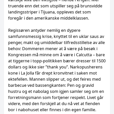
truende enn det som utspiller seg på brunsvidde
landingsstriper i Tijuana, oppleves det som
foregår i den amerikanske middelklassen.
Regissøren antyder nemlig en dypere
samfunnsmessig krise, knyttet til en uklar saus av
penger, makt og umiddelbar tilfredsstillelse av alle
behov: Dommeren mener at å være på besøk i
Kongressen må minne om å være i Calcutta – bare
at tiggerne i topp-politikken bærer dresser til 1500
dollars og ikke sier ”thank you”. Narkopusherens
kone i La Jolla får drept kronvitnet i saken mot
ektefellen. Mannen slipper ut, og det feires med
barbecue ved bassengkanten: Pen og gravid
hustru og et nabolag som igjen samler seg om en
forretningsmann som fortjener respekt. Livet går
videre, med den forskjell at du nå vet at fienden
bor i nabohuset eller finnes i din egen familie.