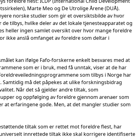
bys foreldre flest: ICDP (International Child Development
etssirkelen), Marte Meo og De Utrolige Årene (DUÅ).
yere norske studier som gir et oversiktsbilde av hvor
de tilbys, hvilke deler av det lokale tjenesteapparatet og
nes heller ingen samlet oversikt over hvor mange foreldre
or ikke anslå omfanget av foreldre som deltar i
rsmålet kan ifølge Fafo-forskerne enkelt besvares med at
grammene som er i bruk, med få unntak, viser at de har
. Foreldreveiledningsprogrammene som tilbys i Norge har
ekt. Samtidig må det påpekes at ulike forskningsbidrag
alitet. Når det så gjelder andre tiltak, som
rupper og oppfølging av foreldre gjennom arenaer som
er at erfaringene gode. Men, at det mangler studier som
støttende tiltak som er rettet mot foreldre flest, har
verselt innrettede tiltak ikke skal korrigere identifiserte