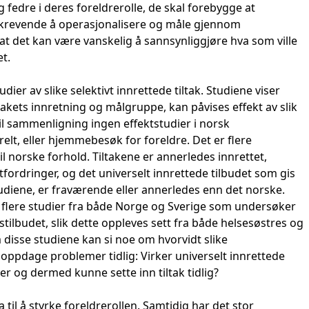
g fedre i deres foreldrerolle, de skal forebygge at
r krevende å operasjonalisere og måle gjennom
 at det kan være vanskelig å sannsynliggjøre hva som ville
et.
dier av slike selektivt innrettede tiltak. Studiene viser
takets innretning og målgruppe, kan påvises effekt av slik
til sammenligning ingen effektstudier i norsk
t, eller hjemmebesøk for foreldre. Det er flere
 norske forhold. Tiltakene er annerledes innrettet,
ordringer, og det universelt innrettede tilbudet som gis
tudiene, er fraværende eller annerledes enn det norske.
 flere studier fra både Norge og Sverige som undersøker
stilbudet, slik dette oppleves sett fra både helsesøstres og
m disse studiene kan si noe om hvorvidt slike
å oppdage problemer tidlig: Virker universelt innrettede
mer og dermed kunne sette inn tiltak tidlig?
 til å styrke foreldrerollen. Samtidig har det stor