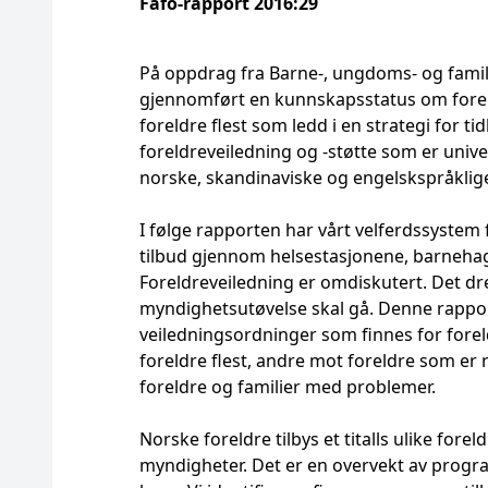
Fafo-rapport 2016:29
På oppdrag fra Barne-, ungdoms- og famili
gjennomført en kunnskapsstatus om foreld
foreldre flest som ledd i en strategi for 
foreldreveiledning og -støtte som er unive
norske, skandinaviske og engelskspråklig
I følge rapporten har vårt velferdssystem f
tilbud gjennom helsestasjonene, barnehage
Foreldreveiledning er omdiskutert. Det dr
myndighetsutøvelse skal gå. Denne rappo
veiledningsordninger som finnes for foreld
foreldre flest, andre mot foreldre som er r
foreldre og familier med problemer.
Norske foreldre tilbys et titalls ulike for
myndigheter. Det er en overvekt av progra