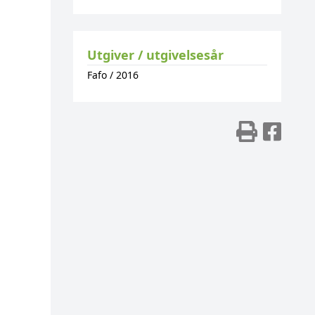
Utgiver / utgivelsesår
Fafo
/
2016
Skriv
Del