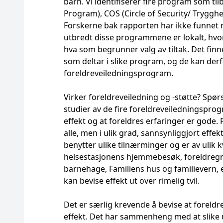
barn. Vi identifiserer fire program som til
Program), COS (Circle of Security/ Tryggh
Forskerne bak rapporten har ikke funnet n
utbredt disse programmene er lokalt, hvor 
hva som begrunner valg av tiltak. Det fin
som deltar i slike program, og de kan derf
foreldreveiledningsprogram.
Virker foreldreveiledning og -støtte? Spø
studier av de fire foreldreveiledningspro
effekt og at foreldres erfaringer er gode
alle, men i ulik grad, sannsynliggjort eff
benytter ulike tilnærminger og er av ulik kv
helsestasjonens hjemmebesøk, foreldreg
barnehage, Familiens hus og familievern, 
kan bevise effekt ut over rimelig tvil.
Det er særlig krevende å bevise at foreldre
effekt. Det har sammenheng med at slike uni