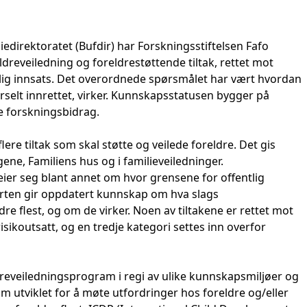
edirektoratet (Bufdir) har Forskningsstiftelsen Fafo
reveiledning og foreldrestøttende tiltak, rettet mot
tidlig innsats. Det overordnede spørsmålet har vært hvordan
rselt innrettet, virker. Kunnskapsstatusen bygger på
e forskningsbidrag.
lere tiltak som skal støtte og veilede foreldre. Det gis
ne, Familiens hus og i familieveiledninger.
eier seg blant annet om hvor grensene for offentlig
rten gir oppdatert kunnskap om hva slags
re flest, og om de virker. Noen av tiltakene er rettet mot
isikoutsatt, og en tredje kategori settes inn overfor
eldreveiledningsprogram i regi av ulike kunnskapsmiljøer og
m utviklet for å møte utfordringer hos foreldre og/eller