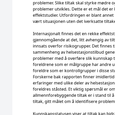
problemer. Slike tiltak skal styrke mødre o
problemer utvikles. Dette er et mål det e
effektstudier. Utfordringen er blant annet
vært situasjonen uten det iverksatte tiltak
Internasjonalt finnes det en rekke effektstu
gjennomgående at det, litt avhengig av til
innsats overfor risikogrupper. Det finnes 
sammenheng av helsestasjonstilbud generel
problemer med å overføre slik kunnskap til
foreldrene som er målgruppe har andre utf
foreldre som er kontrollgrupper i disse s
Forskerne bak rapporten finner imidlertid
erfaringer med ulike deler av helsestasjon
foreldres ståsted. Et viktig spørsmål er o
allmennforebyggende tiltak er i stand til 
tiltak, gitt målet om å identifisere proble
Kunnskapsstatusen viser at tiltak kan bidra