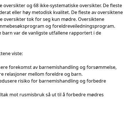
e oversikter og 68 ikke-systematiske oversikter. De fleste
rat eller høy metodisk kvalitet. De fleste av oversiktene
 oversikter tok for seg kun mødre. Oversiktene
jemmebesøksprogram og foreldreveiledningsprogram.
barn var de vanligste utfallene rapportert i de
tene viste:
sere forekomst av barnemishandling og forsømmelse,
re relasjoner mellom foreldre og barn.
redusere risiko for barnemishandling og forbedre
ltak mot rusmisbruk så ut til å forbedre mødres