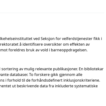
ehelseinstituttet ved Seksjon for velferdstjenester fikk i
ektoratet å identifisere oversikter om effekten av
mot foreldres bruk av vold i barneoppdragelsen.
 sortering av mulig relevante publikasjoner. En bibliotekar
levante databaser. To forskere gikk gjennom alle
ns i forhold til de forhåndsdefinert inklusjonskriteriene.
 hentet ut beskrivende data fra inkluderte systematiske