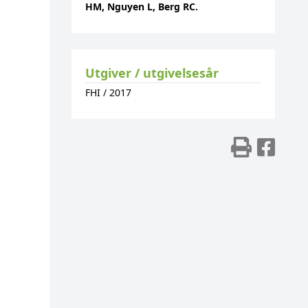
HM, Nguyen L, Berg RC.
Utgiver / utgivelsesår
FHI
/
2017
Skriv
Del