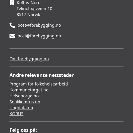
KoRus-Nord
Teknologiveien 10
8517 Narvik
post@forebygging.no
post@forebygging.no
Om forebygging.no
Andre relevante nettsteder
Program for folkehelsearbeid
Kommunetorget.no
Helsenorge.no
Snakkomrus.no
Ungdata.no
KORUS
Følg oss på: