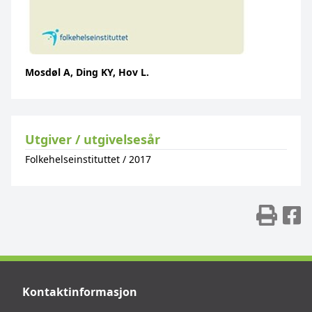
Mosdøl A, Ding KY, Hov L.
Utgiver / utgivelsesår
Folkehelseinstituttet
/
2017
Skr
D
Kontaktinformasjon