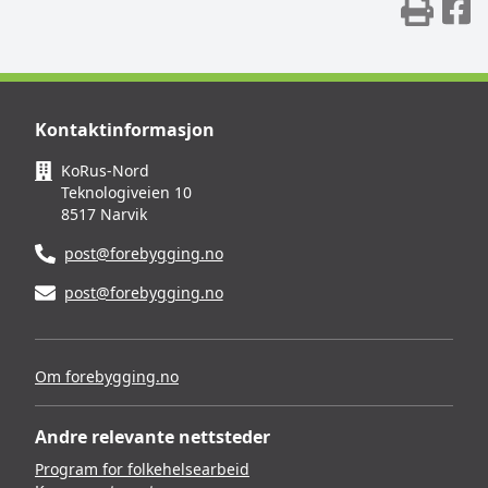
Skr
D
Kontaktinformasjon
KoRus-Nord
Teknologiveien 10
8517 Narvik
post@forebygging.no
post@forebygging.no
Om forebygging.no
Andre relevante nettsteder
Program for folkehelsearbeid