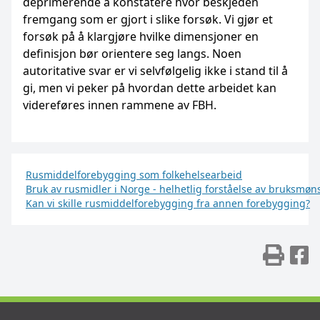
deprimerende å konstatere hvor beskjeden
fremgang som er gjort i slike forsøk. Vi gjør et
forsøk på å klargjøre hvilke dimensjoner en
definisjon bør orientere seg langs. Noen
autoritative svar er vi selvfølgelig ikke i stand til å
gi, men vi peker på hvordan dette arbeidet kan
videreføres innen rammene av FBH.
Rusmiddelforebygging som folkehelsearbeid
Bruk av rusmidler i Norge - helhetlig forståelse av bruksmøn
Kan vi skille rusmiddelforebygging fra annen forebygging?
Skr
D