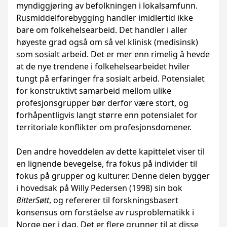
myndiggjøring av befolkningen i lokalsamfunn.
Rusmiddelforebygging handler imidlertid ikke
bare om folkehelsearbeid. Det handler i aller
høyeste grad også om så vel klinisk (medisinsk)
som sosialt arbeid. Det er mer enn rimelig å hevde
at de nye trendene i folkehelsearbeidet hviler
tungt på erfaringer fra sosialt arbeid. Potensialet
for konstruktivt samarbeid mellom ulike
profesjonsgrupper bør derfor være stort, og
forhåpentligvis langt større enn potensialet for
territoriale konflikter om profesjonsdomener.
Den andre hoveddelen av dette kapittelet viser til
en lignende bevegelse, fra fokus på individer til
fokus på grupper og kulturer. Denne delen bygger
i hovedsak på Willy Pedersen (1998) sin bok
BitterSøtt
, og refererer til forskningsbasert
konsensus om forståelse av rusproblematikk i
Norge per i dag. Det er flere grunner til at disse