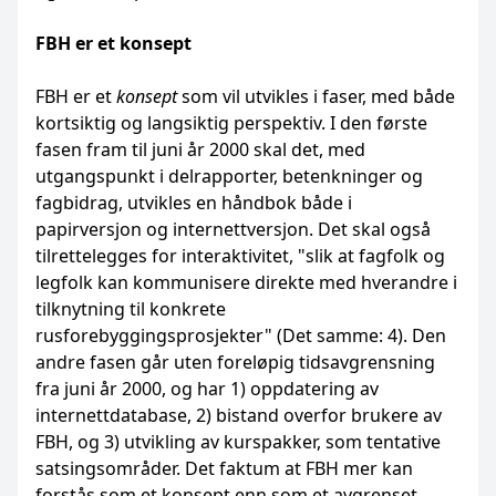
FBH er et konsept
FBH er et
konsept
som vil utvikles i faser, med både
kortsiktig og langsiktig perspektiv. I den første
fasen fram til juni år 2000 skal det, med
utgangspunkt i delrapporter, betenkninger og
fagbidrag, utvikles en håndbok både i
papirversjon og internettversjon. Det skal også
tilrettelegges for interaktivitet, "slik at fagfolk og
legfolk kan kommunisere direkte med hverandre i
tilknytning til konkrete
rusforebyggingsprosjekter" (Det samme: 4). Den
andre fasen går uten foreløpig tidsavgrensning
fra juni år 2000, og har 1) oppdatering av
internettdatabase, 2) bistand overfor brukere av
FBH, og 3) utvikling av kurspakker, som tentative
satsingsområder. Det faktum at FBH mer kan
forstås som et konsept enn som et avgrenset