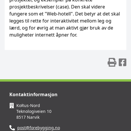
prosjektbeskrivelser (case). Den skal videre
fungere som et "Web-hotell". Det betyr at det skal
legges til rette for interaktivitet mellom leg og
lærd, og for øvrig at man aktivt gjør bruk av de
muligheter internett åpner for.
Skr
D
Kontaktinformasjon
KoRus-Nord
Teknologiveien 10
8517 Narvik
post@forebygging.no