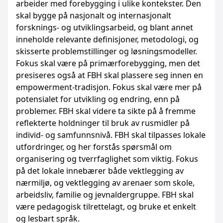
arbeider med forebygging i ulike kontekster. Den
skal bygge på nasjonalt og internasjonalt
forsknings- og utviklingsarbeid, og blant annet
inneholde relevante definisjoner, metodologi, og
skisserte problemstillinger og løsningsmodeller.
Fokus skal være på primærforebygging, men det
presiseres også at FBH skal plassere seg innen en
empowerment-tradisjon. Fokus skal være mer på
potensialet for utvikling og endring, enn på
problemer. FBH skal videre ta sikte på å fremme
reflekterte holdninger til bruk av rusmidler på
individ- og samfunnsnivå. FBH skal tilpasses lokale
utfordringer, og her forstås spørsmål om
organisering og tverrfaglighet som viktig. Fokus
på det lokale innebærer både vektlegging av
nærmiljø, og vektlegging av arenaer som skole,
arbeidsliv, familie og jevnaldergruppe. FBH skal
være pedagogisk tilrettelagt, og bruke et enkelt
og lesbart språk.