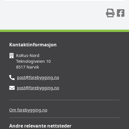
Skr
D
Kontaktinformasjon
KoRus-Nord
Teknologiveien 10
8517 Narvik
post@forebygging.no
post@forebygging.no
Om forebygging.no
Andre relevante nettsteder