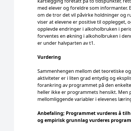
kartlegging foretatt på to tidspunkter, r
med elever og foreldre som informanter. E
om de tror det vil påvirke holdninger og 
viser at elevene er positive til opplegget, og
opplevde endringer i alkoholbruken i perio
forventes en økning i alkoholbruken i denn
er under halvparten av t1.
Vurdering
Sammenhengen mellom det teoretiske og
aktiviteter er i liten grad entydig og ekspl
forankring av programmet på den enkelte s
heller ikke er programmets hensikt. Men 
mellomliggende variabler i elevenes lærin
Anbefaling; Programmet vurderes å tilh
og empirisk grunnlag vurderes programm