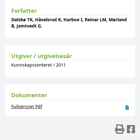
Forfatter
Dalsbø TK, Håvelsrud K, Harboe I, Reinar LM, Mørland
B, Jamtvedt G.
Utgiver / utgivelsesår
Kunnskapssenteret
/
2011
Dokumenter
Fullversjon Pdf
Skr
D