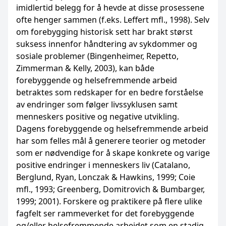
imidlertid belegg for å hevde at disse prosessene
ofte henger sammen (f.eks. Leffert mfl., 1998). Selv
om forebygging historisk sett har brakt størst
suksess innenfor håndtering av sykdommer og
sosiale problemer (Bingenheimer, Repetto,
Zimmerman & Kelly, 2003), kan både
forebyggende og helsefremmende arbeid
betraktes som redskaper for en bedre forståelse
av endringer som følger livssyklusen samt
menneskers positive og negative utvikling.
Dagens forebyggende og helsefremmende arbeid
har som felles mål å generere teorier og metoder
som er nødvendige for å skape konkrete og varige
positive endringer i menneskers liv (Catalano,
Berglund, Ryan, Lonczak & Hawkins, 1999; Coie
mfl., 1993; Greenberg, Domitrovich & Bumbarger,
1999; 2001). Forskere og praktikere på flere ulike
fagfelt ser rammeverket for det forebyggende
og/eller helsefremmende arbeidet som en stadig