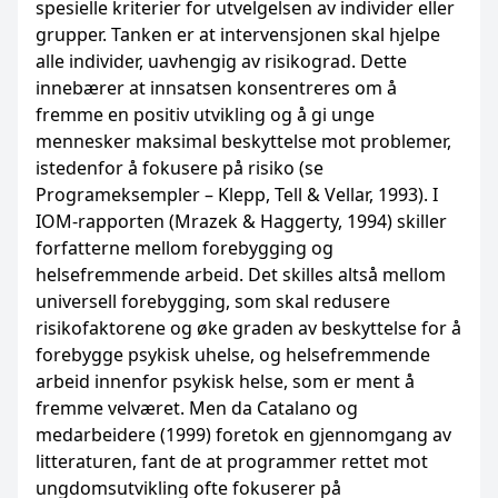
spesielle kriterier for utvelgelsen av individer eller
grupper. Tanken er at intervensjonen skal hjelpe
alle individer, uavhengig av risikograd. Dette
innebærer at innsatsen konsentreres om å
fremme en positiv utvikling og å gi unge
mennesker maksimal beskyttelse mot problemer,
istedenfor å fokusere på risiko (se
Programeksempler – Klepp, Tell & Vellar, 1993). I
IOM-rapporten (Mrazek & Haggerty, 1994) skiller
forfatterne mellom forebygging og
helsefremmende arbeid. Det skilles altså mellom
universell forebygging, som skal redusere
risikofaktorene og øke graden av beskyttelse for å
forebygge psykisk uhelse, og helsefremmende
arbeid innenfor psykisk helse, som er ment å
fremme velværet. Men da Catalano og
medarbeidere (1999) foretok en gjennomgang av
litteraturen, fant de at programmer rettet mot
ungdomsutvikling ofte fokuserer på