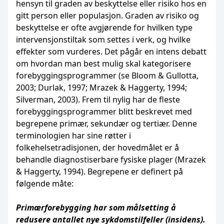
hensyn til graden av beskyttelse eller risiko hos en
gitt person eller populasjon. Graden av risiko og
beskyttelse er ofte avgjørende for hvilken type
intervensjonstiltak som settes i verk, og hvilke
effekter som vurderes. Det pågår en intens debatt
om hvordan man best mulig skal kategorisere
forebyggingsprogrammer (se Bloom & Gullotta,
2003; Durlak, 1997; Mrazek & Haggerty, 1994;
Silverman, 2003). Frem til nylig har de fleste
forebyggingsprogrammer blitt beskrevet med
begrepene primær, sekundær og tertiær. Denne
terminologien har sine røtter i
folkehelsetradisjonen, der hovedmålet er å
behandle diagnostiserbare fysiske plager (Mrazek
& Haggerty, 1994). Begrepene er definert på
følgende måte:
Primærforebygging har som målsetting å
redusere antallet nye sykdomstilfeller (insidens).