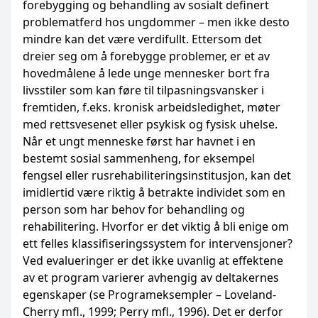
forebygging og behandling av sosialt definert
problematferd hos ungdommer – men ikke desto
mindre kan det være verdifullt. Ettersom det
dreier seg om å forebygge problemer, er et av
hovedmålene å lede unge mennesker bort fra
livsstiler som kan føre til tilpasningsvansker i
fremtiden, f.eks. kronisk arbeidsledighet, møter
med rettsvesenet eller psykisk og fysisk uhelse.
Når et ungt menneske først har havnet i en
bestemt sosial sammenheng, for eksempel
fengsel eller rusrehabiliteringsinstitusjon, kan det
imidlertid være riktig å betrakte individet som en
person som har behov for behandling og
rehabilitering. Hvorfor er det viktig å bli enige om
ett felles klassifiseringssystem for intervensjoner?
Ved evalueringer er det ikke uvanlig at effektene
av et program varierer avhengig av deltakernes
egenskaper (se Programeksempler – Loveland-
Cherry mfl., 1999; Perry mfl., 1996). Det er derfor