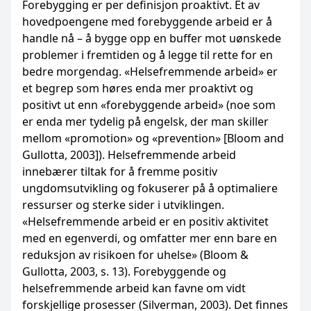
Forebygging er per definisjon proaktivt. Et av
hovedpoengene med forebyggende arbeid er å
handle nå – å bygge opp en buffer mot uønskede
problemer i fremtiden og å legge til rette for en
bedre morgendag. «Helsefremmende arbeid» er
et begrep som høres enda mer proaktivt og
positivt ut enn «forebyggende arbeid» (noe som
er enda mer tydelig på engelsk, der man skiller
mellom «promotion» og «prevention» [Bloom and
Gullotta, 2003]). Helsefremmende arbeid
innebærer tiltak for å fremme positiv
ungdomsutvikling og fokuserer på å optimaliere
ressurser og sterke sider i utviklingen.
«Helsefremmende arbeid er en positiv aktivitet
med en egenverdi, og omfatter mer enn bare en
reduksjon av risikoen for uhelse» (Bloom &
Gullotta, 2003, s. 13). Forebyggende og
helsefremmende arbeid kan favne om vidt
forskjellige prosesser (Silverman, 2003). Det finnes