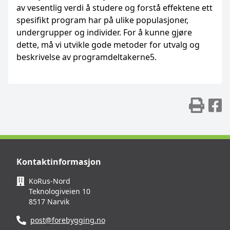
av vesentlig verdi å studere og forstå effektene ett
spesifikt program har på ulike populasjoner,
undergrupper og individer. For å kunne gjøre
dette, må vi utvikle gode metoder for utvalg og
beskrivelse av programdeltakerne5.
Skr
D
Kontaktinformasjon
KoRus-Nord
Teknologiveien 10
8517 Narvik
post@forebygging.no