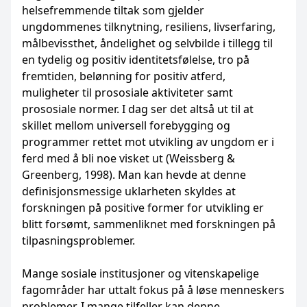
helsefremmende tiltak som gjelder
ungdommenes tilknytning, resiliens, livserfaring,
målbevissthet, åndelighet og selvbilde i tillegg til
en tydelig og positiv identitetsfølelse, tro på
fremtiden, belønning for positiv atferd,
muligheter til prososiale aktiviteter samt
prososiale normer. I dag ser det altså ut til at
skillet mellom universell forebygging og
programmer rettet mot utvikling av ungdom er i
ferd med å bli noe visket ut (Weissberg &
Greenberg, 1998). Man kan hevde at denne
definisjonsmessige uklarheten skyldes at
forskningen på positive former for utvikling er
blitt forsømt, sammenliknet med forskningen på
tilpasningsproblemer.
Mange sosiale institusjoner og vitenskapelige
fagområder har uttalt fokus på å løse menneskers
problemer. I mange tilfeller kan denne