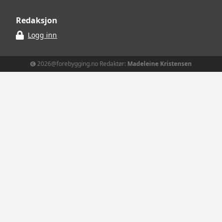
Redaksjon
Logg inn
2026@forebygging.no Redaktør:
Madeleine Kristensen