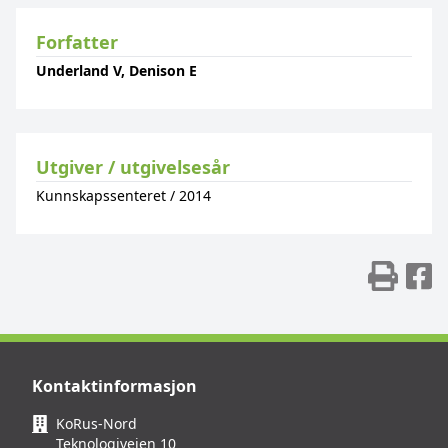
Forfatter
Underland V, Denison E
Utgiver / utgivelsesår
Kunnskapssenteret
/
2014
Skr
D
Kontaktinformasjon
KoRus-Nord
Teknologiveien 10