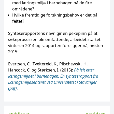
med læringsmiljø i barnehagen på de fire
områdene?
Hvilke fremtidige forskningsbehov er det på
feltet?
Synteserapportens navn gir en pekepinn på at
søkeprosessen ble omfattende, arbeidet startet
vinteren 2014 og rapporten foreligger nå, høsten
2015:
Evertsen, C., Tveitereid, K., Plischewski, H.,
Hancock, C. og Størksen, I. (2015):
På leit etter
læringsmiljøet i barnehagen;
En synteserapport fra
Læringsmiljøsenteret ved Universitetet i Stavanger
(pdf)
.