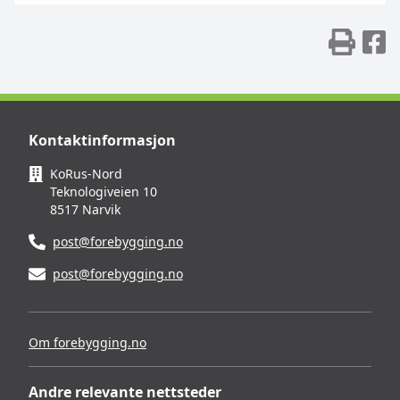
Skr
D
Kontaktinformasjon
KoRus-Nord
Teknologiveien 10
8517 Narvik
post@forebygging.no
post@forebygging.no
Om forebygging.no
Andre relevante nettsteder