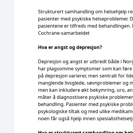
Strukturert samhandling om helsehjelp 
pasienter med psykiske helseproblemer. Den
pasientene er tilfreds med behandlingen. D
Cochrane-samarbeidet
Hva er angst og depresjon?
Depresjon og angst er utbredt både i Norg
har plagsomme symptomer som kan føre t
på depresjon varierer, men sentralt for li
manglende livsglede, søvnproblemer og 
men kan inkludere økt bekymring, uro, ansp
måter å diagnostisere psykiske problemer p
behandling. Pasienter med psykiske probl
psykologiske tiltak og med ulike medikame
noen får også hjelp innen spesialisthelset
Hva er strukturert samhandling om hel