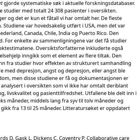
et
gjorde systematiske søk i aktuelle forskningsdatabaser.
 studier med totalt 24 308 pasienter i oversikten.
 og det er kun et fåtall vi har omtalt her. De fleste
. Studiene var hovedsakelig utført i USA, men det var
Nederland, Canada, Chile, India og Puerto Rico. Den
od. For enkelte av sammenligningene var det få studier
ffektestimatene. Oversiktsforfatterne inkluderte også
lsehjelp inngikk som et element av flere tiltak. Den
 fra studier hvor effekten av strukturert samhandling
e med depresjon, angst og depresjon, eller angst ble
gdom, men disse studiene er få og dokumentasjonen er
 analysert i oversikten som vi ikke har omtalt deriblant
 livskvalitet og pasienttilfredshet. Utfallene ble delt inn i
seks måneder, middels lang fra syv til tolv måneder og
gikk fra 13 til 25 måneder. Litteratursøket er oppdatert
ards D, Gask L, Dickens C, Coventry P. Collaborative care