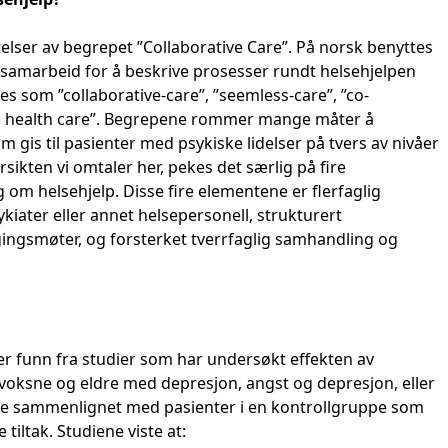
elser av begrepet ”Collaborative Care”. På norsk benyttes
 samarbeid for å beskrive prosesser rundt helsehjelpen
es som ”collaborative-care”, ”seemless-care”, ”co-
ted health care”. Begrepene rommer mange måter å
 gis til pasienter med psykiske lidelser på tvers av nivåer
rsikten vi omtaler her, pekes det særlig på fire
om helsehjelp. Disse fire elementene er flerfaglig
kiater eller annet helsepersonell, strukturert
ingsmøter, og forsterket tverrfaglig samhandling og
 funn fra studier som har undersøkt effekten av
l voksne og eldre med depresjon, angst og depresjon, eller
 ble sammenlignet med pasienter i en kontrollgruppe som
 tiltak. Studiene viste at: