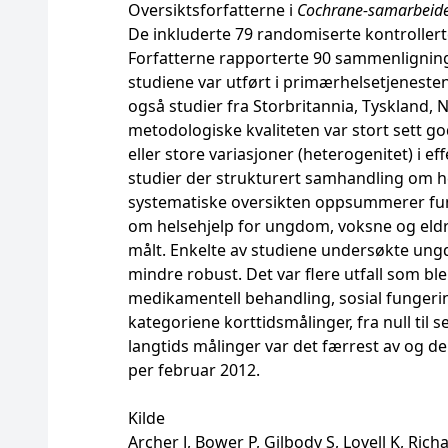
Oversiktsforfatterne i
Cochrane-samarbeid
De inkluderte 79 randomiserte kontrollerte
Forfatterne rapporterte 90 sammenligninger
studiene var utført i primærhelsetjenesten
også studier fra Storbritannia, Tyskland, 
metodologiske kvaliteten var stort sett g
eller store variasjoner (heterogenitet) i e
studier der strukturert samhandling om he
systematiske oversikten oppsummerer funn
om helsehjelp for ungdom, voksne og eldr
målt. Enkelte av studiene undersøkte un
mindre robust. Det var flere utfall som ble
medikamentell behandling, sosial fungering,
kategoriene korttidsmålinger, fra null til 
langtids målinger var det færrest av og de 
per februar 2012.
Kilde
Archer J, Bower P, Gilbody S, Lovell K, Rich