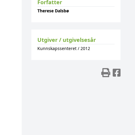
Forfatter
Therese Dalsbø
Utgiver / utgivelsesår
Kunnskapssenteret
/
2012
Skriv
Del