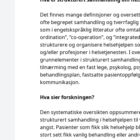
Det finnes mange definisjoner og oversett
ofte begrepet samhandling og tverrfaglig
som i engelskspråklig litteratur ofte omtal
ordination”, ”co-operation”, og ”integra
strukturere og organisere helsehjelpen som
og/eller profesjoner i helsetjenesten. I ove
grunnelementer i strukturert samhandling 
tilnærming med en fast lege, psykolog, psy
behandlingsplan, fastsatte pasientoppfølg
kommunikasjon.
Hva sier forskningen?
Den systematiske oversikten oppsummerer
strukturert samhandling i helsehjelpen ti
angst. Pasienter som fikk slik helsehjelp
stort sett fikk vanlig behandling eller andre