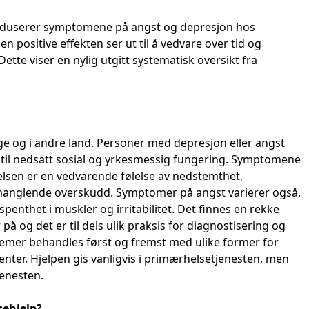
reduserer symptomene på angst og depresjon hos
 positive effekten ser ut til å vedvare over tid og
ette viser en nylig utgitt systematisk oversikt fra
e og i andre land. Personer med depresjon eller angst
il nedsatt sosial og yrkesmessig fungering. Symptomene
delsen er en vedvarende følelse av nedstemthet,
manglende overskudd. Symptomer på angst varierer også,
enthet i muskler og irritabilitet. Det finnes en rekke
å og det er til dels ulik praksis for diagnostisering og
emer behandles først og fremst med ulike former for
nter. Hjelpen gis vanligvis i primærhelsetjenesten, men
jenesten.
sehjelp?