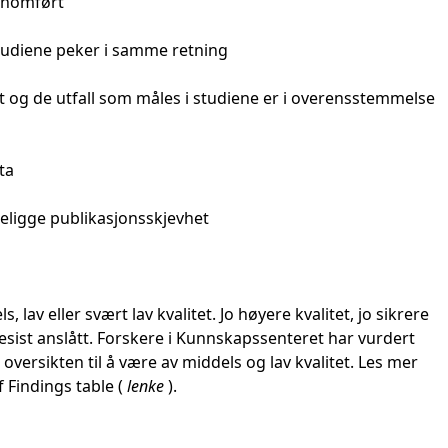
nnomført
tudiene peker i samme retning
og de utfall som måles i studiene er i overensstemmelse
ta
eligge publikasjonsskjevhet
av eller svært lav kvalitet. Jo høyere kvalitet, jo sikrere
presist anslått. Forskere i Kunnskapssenteret har vurdert
ersikten til å være av middels og lav kvalitet. Les mer
 Findings table (
lenke
).