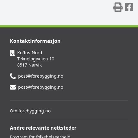
Skr
D
Kontaktinformasjon
KoRus-Nord
Teknologiveien 10
8517 Narvik
post@forebygging.no
post@forebygging.no
Om forebygging.no
Andre relevante nettsteder
Program for folkehelsearbeid