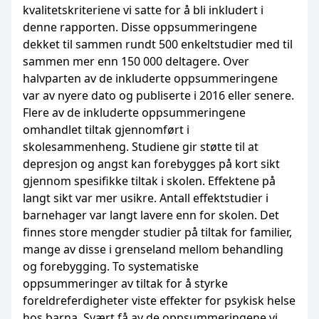
kvalitetskriteriene vi satte for å bli inkludert i
denne rapporten. Disse oppsummeringene
dekket til sammen rundt 500 enkeltstudier med til
sammen mer enn 150 000 deltagere. Over
halvparten av de inkluderte oppsummeringene
var av nyere dato og publiserte i 2016 eller senere.
Flere av de inkluderte oppsummeringene
omhandlet tiltak gjennomført i
skolesammenheng. Studiene gir støtte til at
depresjon og angst kan forebygges på kort sikt
gjennom spesifikke tiltak i skolen. Effektene på
langt sikt var mer usikre. Antall effektstudier i
barnehager var langt lavere enn for skolen. Det
finnes store mengder studier på tiltak for familier,
mange av disse i grenseland mellom behandling
og forebygging. To systematiske
oppsummeringer av tiltak for å styrke
foreldreferdigheter viste effekter for psykisk helse
hos barna. Svært få av de oppsummeringene vi