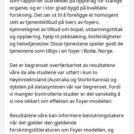
som rapporter utarbeidet på oppdrag for statlige
organer, og er i stor grad bygd på kvalitativ
forskning. Det ser ut til å foreligge et homogent
sett av tjenestetilbud på tvers av foyers,
kjennetegnet av tilbud om bopel, utdanningstiltak
og opplæring, hjelp til jobbsøking, livsferdigheter
og helsetjenester. Disse tjenestene speiler godt de
tjenestene som tilbys i en foyer i Bodø, Norge.
Det er begrenset overførbarhet av resultatene
våre da alle studiene var utført i kun to
høyinntektsland (Australia og Storbritannia) og
dybden på datasyntesen vår var begrenset. Fordi
vi mangler kontrollerte studier er det vanskelig å
si noe sikkert om effekten av Foyer-modellen.
Resultatene våre kan informere beslutningstakere
når det gjelder den gjeldende
forskningslitteraturen om Foyer-modellen, og