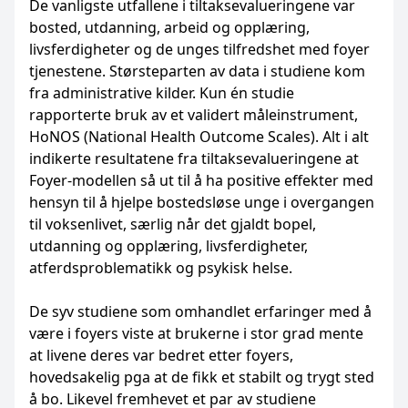
De vanligste utfallene i tiltaksevalueringene var
bosted, utdanning, arbeid og opplæring,
livsferdigheter og de unges tilfredshet med foyer
tjenestene. Størsteparten av data i studiene kom
fra administrative kilder. Kun én studie
rapporterte bruk av et validert måleinstrument,
HoNOS (National Health Outcome Scales). Alt i alt
indikerte resultatene fra tiltaksevalueringene at
Foyer-modellen så ut til å ha positive effekter med
hensyn til å hjelpe bostedsløse unge i overgangen
til voksenlivet, særlig når det gjaldt bopel,
utdanning og opplæring, livsferdigheter,
atferdsproblematikk og psykisk helse.
De syv studiene som omhandlet erfaringer med å
være i foyers viste at brukerne i stor grad mente
at livene deres var bedret etter foyers,
hovedsakelig pga at de fikk et stabilt og trygt sted
å bo. Likevel fremhevet et par av studiene