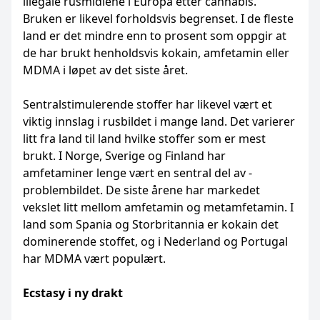
illegale rusmidlene i Europa ­etter ­cannabis.
Bruken er likevel forholdsvis ­begrenset. I de fleste
land er det mindre enn to prosent som oppgir at
de har brukt ­henholdsvis kokain, amfetamin eller
MDMA i løpet av det siste året.
Sentralstimulerende stoffer har likevel vært et
viktig innslag i rusbildet i mange land. Det varierer
litt fra land til land hvilke ­stoffer som er mest
brukt. I Norge, Sverige og ­Finland har
amfetaminer lenge vært en ­sentral del av ­
problembildet. De siste ­årene har markedet
vekslet litt mellom ­amfetamin og ­metamfetamin. I
land som Spania og ­Storbritannia er kokain det
dominerende ­stoffet, og i Nederland og Portugal
har MDMA vært populært.
Ecstasy i ny drakt