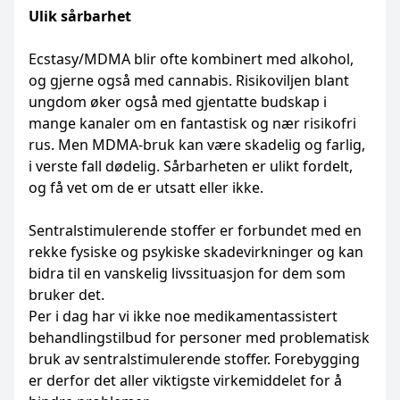
Ulik sårbarhet
Ecstasy/MDMA blir ofte kombinert med ­alkohol,
og gjerne også med cannabis. Risikoviljen blant
ungdom øker også med ­gjentatte budskap i
mange kanaler om en fantastisk og nær risikofri
rus. Men MDMA-bruk kan være skadelig og farlig,
i verste fall dødelig. ­Sårbarheten er ulikt fordelt,
og få vet om de er utsatt eller ikke.
Sentralstimulerende stoffer er forbundet med en
rekke fysiske og psykiske skade­virkninger og kan
bidra til en vanskelig livs­situasjon for dem som
bruker det.
Per i dag har vi ikke noe medikament­assistert
behandlingstilbud for personer med problematisk
bruk av sentral­stimulerende ­stoffer. Forebygging
er derfor det aller ­viktigste virkemiddelet for å