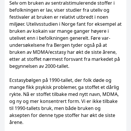
Selv om bruken av sentralstimulerende ­stoffer i
befolkningen er lav, viser studier fra uteliv og
festivaler at bruken er relativt utbredt i noen
miljøer. Utelivsstudien i Norge fant for eksempel at
bruken av kokain var mange ­ganger høyere i
utelivet enn i befolkningen generelt. Føre var-
undersøkelsene fra Bergen tyder også på at
bruken av MDMA/ecstasy har økt de siste årene,
etter at stoffet nærmest forsvant fra markedet på
begynnelsen av 2000-tallet.
Ecstasybølgen på 1990-tallet, der folk døde og
mange fikk psykisk problemer, ga stoffet et dårlig
rykte. Nå er stoffet tilbake med nytt navn, MDMA,
og ny og mer konsentrert form. Vi er ikke tilbake
til 1990-tallets bruk, men både bruken og
aksepten for denne type ­stoffer har økt de siste
årene.