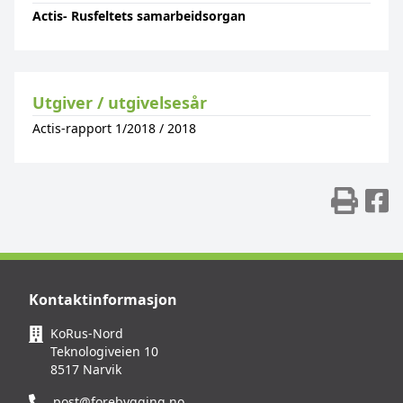
Actis- Rusfeltets samarbeidsorgan
Utgiver / utgivelsesår
Actis-rapport 1/2018
/
2018
Skr
D
Kontaktinformasjon
KoRus-Nord
Teknologiveien 10
8517 Narvik
post@forebygging.no