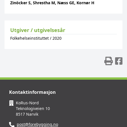
Zinöcker S, Shrestha M, Næss GE, Kornør H
Utgiver / utgivelsesår
Folkehelseinstituttet
/
2020
Skr
D
Kontaktinformasjon
KoRus-Nord
Teknologiveien 10
8517 Narvik
post@forebygging.no