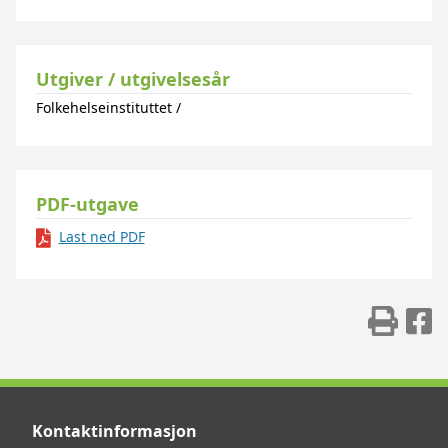
Utgiver / utgivelsesår
Folkehelseinstituttet
/
PDF-utgave
Last ned PDF
Skr
D
Kontaktinformasjon