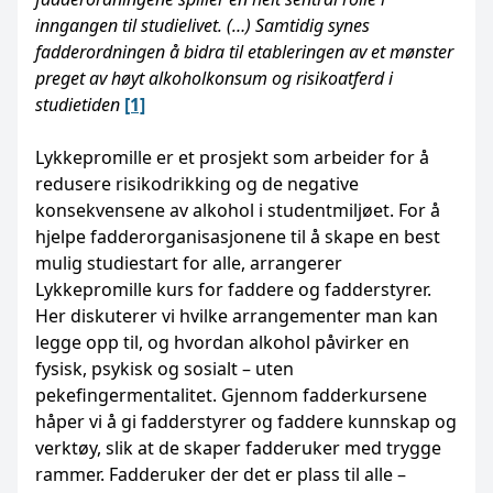
inngangen til studielivet. (…) Samtidig synes
fadderordningen å bidra til etableringen av et mønster
preget av høyt alkoholkonsum og risikoatferd i
studietiden
[1]
Lykkepromille er et prosjekt som arbeider for å
redusere risikodrikking og de negative
konsekvensene av alkohol i studentmiljøet. For å
hjelpe fadderorganisasjonene til å skape en best
mulig studiestart for alle, arrangerer
Lykkepromille kurs for faddere og fadderstyrer.
Her diskuterer vi hvilke arrangementer man kan
legge opp til, og hvordan alkohol påvirker en
fysisk, psykisk og sosialt – uten
pekefingermentalitet. Gjennom fadderkursene
håper vi å gi fadderstyrer og faddere kunnskap og
verktøy, slik at de skaper fadderuker med trygge
rammer. Fadderuker der det er plass til alle –