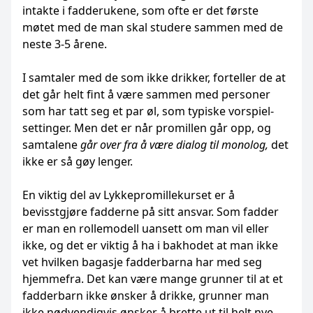
intakte i fadderukene, som ofte er det første
møtet med de man skal studere sammen med de
neste 3-5 årene.
I samtaler med de som ikke drikker, forteller de at
det går helt fint å være sammen med personer
som har tatt seg et par øl, som typiske vorspiel-
settinger. Men det er når promillen går opp, og
samtalene
går over fra å være dialog til monolog,
det
ikke er så gøy lenger.
En viktig del av Lykkepromillekurset er å
bevisstgjøre fadderne på sitt ansvar. Som fadder
er man en rollemodell uansett om man vil eller
ikke, og det er viktig å ha i bakhodet at man ikke
vet hvilken bagasje fadderbarna har med seg
hjemmefra. Det kan være mange grunner til at et
fadderbarn ikke ønsker å drikke, grunner man
ikke nødvendigvis ønsker å brette ut til helt nye