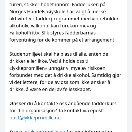
turen, stikker hodet innom. Fadderuken på
Norges Handelshøyskole har valgt å merke
aktiviteter i fadderprogrammet med «inneholder
alkohol», «alkohol kan forekomme» og
«alkoholfritt». Slik styres fadderbarnas
forventning før de kommer på et arrangement.
Studentmiljøet skal ha plass til alle, enten de
drikker eller ikke. Ved å holde oss til
«lykkepromillen» unngår vi mye av risikoen
forbundet med det å drikke alkohol. Samtidig gjør
vi det lettere, for de av oss som ikke ønsker å
drikke, å være en del av fellesskapet.
Ønsker du å kontakte oss angående fadderkurs
for din organisasjon? Ta kontakt via epost:
post@lykkepromille.no
.
Se
www.lykkepromille.no
for mer informasjon.