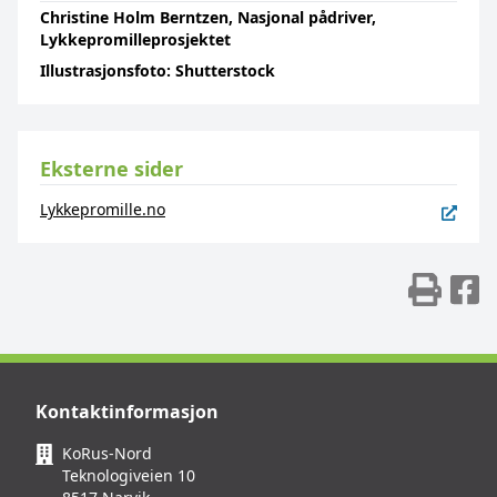
Christine Holm Berntzen, Nasjonal pådriver,
Lykkepromilleprosjektet
Illustrasjonsfoto: Shutterstock
Eksterne sider
Lykkepromille.no
Skr
D
Kontaktinformasjon
KoRus-Nord
Teknologiveien 10