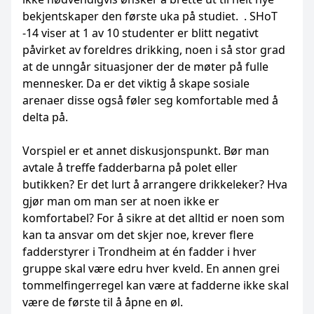
bekjentskaper den første uka på studiet. . SHoT
-14 viser at 1 av 10 studenter er blitt negativt
påvirket av foreldres drikking, noen i så stor grad
at de unngår situasjoner der de møter på fulle
mennesker. Da er det viktig å skape sosiale
arenaer disse også føler seg komfortable med å
delta på.
Vorspiel er et annet diskusjonspunkt. Bør man
avtale å treffe fadderbarna på polet eller
butikken? Er det lurt å arrangere drikkeleker? Hva
gjør man om man ser at noen ikke er
komfortabel? For å sikre at det alltid er noen som
kan ta ansvar om det skjer noe, krever flere
fadderstyrer i Trondheim at én fadder i hver
gruppe skal være edru hver kveld. En annen grei
tommelfingerregel kan være at fadderne ikke skal
være de første til å åpne en øl.