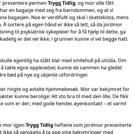
mor presentere permen
Trygg Tidlig
, og mor ville fått
le har en bagasje med seg fra barndommen, og at vi
ne bagasjen. Noe er verdifullt og skal i skattekista, mens
. Å sortere på egen hånd er ikke så lett, så da jordmor
ning til psykiatrisk sykepleier for å få hjelp til dette, ga
kadelig er det vel ikke, i grunnen kunne vi vel begge hatt
n skulle egentlig ha stått klar med smilehull på utsida. Om
 å takle egne opplevelser, kunne de sammen ha gledet
ldre bød på nye og ukjente utfordringer.
ster ringte og avtalte hjemmebesøk. Mor var bekymret for
ster kunne berolige: Alt sto bra til med den lille. De fikk
ksne som er der; med gode hender, øyenkontakt – et varmt
e mor igjen
Trygg Tidlig
heftene som jordmor presenterte
t ikke så vanskelig å ta opp sine bekymringer med