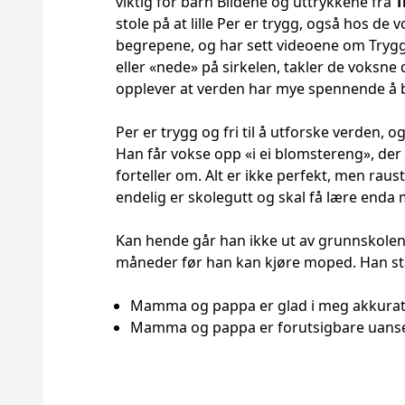
viktig for barn Bildene og uttrykkene fra
T
stole på at lille Per er trygg, også hos d
begrepene, og har sett videoene om Tryg
eller «nede» på sirkelen, takler de voksn
opplever at verden har mye spennende å
Per er trygg og fri til å utforske verden,
Han får vokse opp «i ei blomstereng», der
forteller om. Alt er ikke perfekt, men ra
endelig er skolegutt og skal få lære enda 
Kan hende går han ikke ut av grunnskole
måneder før han kan kjøre moped. Han står l
Mamma og pappa er glad i meg akkurat 
Mamma og pappa er forutsigbare uanset