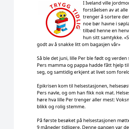
I Iveland ville jord
forståelsen av at al
trenger å sortere den
noe bør havne i søpla
tilbød henne en henvis
hun sitt samtykke. «S
godt av å snakke litt om bagasjen vår»
Så ble det juni, lille Per ble født og verde
Pers mamma og pappa hadde fått hjelp til
seg, og samtidig erkjent at livet som fore
Epikrisen kom til helsestasjonen, helsesø
Pers navle, og om han fikk nok mat. Helsesø
høre hva lille Per trenger aller mest: Vo
blikk og rolig stemme.
På første besøket på helsestasjonen møtt
9 måneder tidligere. Denne gangen var de