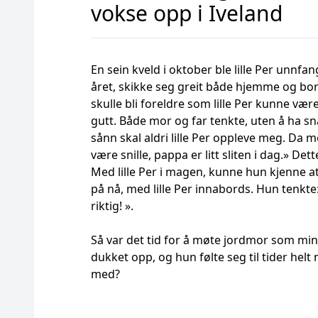
vokse opp i Iveland
En sein kveld i oktober ble lille Per unnfa
året, skikke seg greit både hjemme og b
skulle bli foreldre som lille Per kunne væ
gutt. Både mor og far tenkte, uten å ha sn
sånn skal aldri lille Per oppleve meg. Da mo
være snille, pappa er litt sliten i dag.» De
Med lille Per i magen, kunne hun kjenne at
på nå, med lille Per innabords. Hun tenkte
riktig! ».
Så var det tid for å møte jordmor som mi
dukket opp, og hun følte seg til tider he
med?