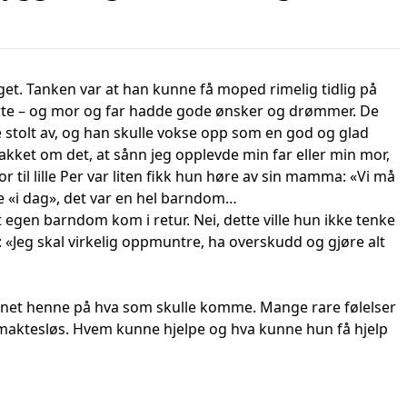
nget. Tanken var at han kunne få moped rimelig tidlig på
orte – og mor og far hadde gode ønsker og drømmer. De
re stolt av, og han skulle vokse opp som en god og glad
akket om det, at sånn jeg opplevde min far eller min mor,
r til lille Per var liten fikk hun høre av sin mamma: «Vi må
tte «i dag», det var en hel barndom…
 egen barndom kom i retur. Nei, dette ville hun ikke tenke
: «Jeg skal virkelig oppmuntre, ha overskudd og gjøre alt
nnet henne på hva som skulle komme. Mange rare følelser
lt maktesløs. Hvem kunne hjelpe og hva kunne hun få hjelp