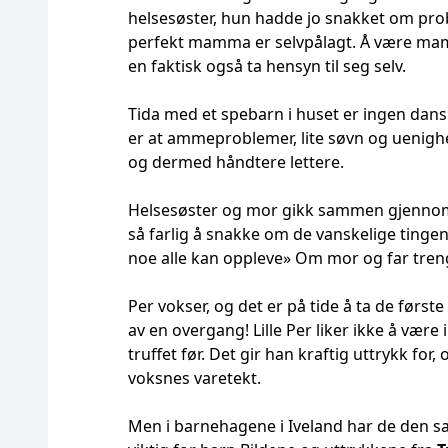
helsesøster, hun hadde jo snakket om prob
perfekt mamma er selvpålagt. Å være mamm
en faktisk også ta hensyn til seg selv.
Tida med et spebarn i huset er ingen dans
er at ammeproblemer, lite søvn og uenigh
og dermed håndtere lettere.
Helsesøster og mor gikk sammen gjennom
så farlig å snakke om de vanskelige tingen
noe alle kan oppleve» Om mor og far treng
Per vokser, og det er på tide å ta de første
av en overgang! Lille Per liker ikke å væ
truffet før. Det gir han kraftig uttrykk for
voksnes varetekt.
Men i barnehagene i Iveland har de den 