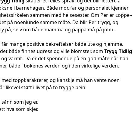
rygg Tidlig
skaper et felles språk, og det blir lettere å
e voksne i barnehagen. Både mor, far og personalet kjenner
ghetssirkelen sammen med helsesøster. Om Per er «oppe»
e det på noenlunde samme måte. Da blir Per trygg, og
 by på, selv om både mamma og pappa må på jobb.
 og får mange positive bekreftelser både ute og hjemme.
 det både finnes ugress og ville blomster, som
Trygg Tidlig
ust og varmt. Da er det spennende på en god måte når han
mer, både i bøkenes verden og i den virkelige verden.
n med toppkarakterer, og kanskje må han vente noen
ikevel støtt i livet på to trygge bein:
sånn som jeg er.
t hva som skjer.