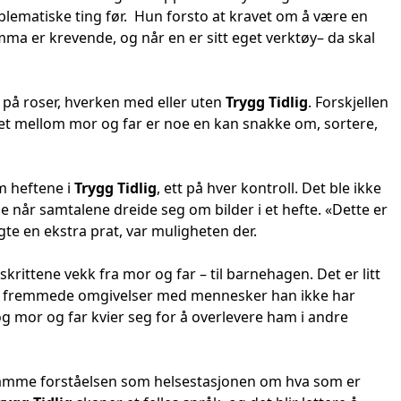
lematiske ting før. Hun forsto at kravet om å være en
a er krevende, og når en er sitt eget verktøy– da skal
 på roser, hverken med eller uten
Trygg Tidlig
. Forskjellen
et mellom mor og far er noe en kan snakke om, sortere,
 heftene i
Trygg Tidlig
, ett på hver kontroll. Det ble ikke
e når samtalene dreide seg om bilder i et hefte. «Dette er
te en ekstra prat, var muligheten der.
 skrittene vekk fra mor og far – til barnehagen. Det er litt
re i fremmede omgivelser med mennesker han ikke har
, og mor og far kvier seg for å overlevere ham i andre
samme forståelsen som helsestasjonen om hva som er