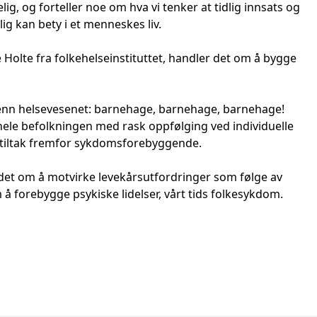
g, og forteller noe om hva vi tenker at tidlig innsats og
g kan bety i et menneskes liv.
 Holte fra folkehelseinstituttet, handler det om å bygge
er enn helsevesenet: barnehage, barnehage, barnehage!
hele befolkningen med rask oppfølging ved individuelle
 tiltak fremfor sykdomsforebyggende.
 det om å motvirke levekårsutfordringer som følge av
 å forebygge psykiske lidelser, vårt tids folkesykdom.