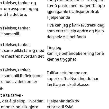
 følelser, tanker og
Lær å puste med magen!Ta opp
er om avspenning og
igjen gamle tradisjoner!Bruk
or å ha det bra.
Hjelpehånda
Hva kan jeg påvirke?Strekk deg
følelser, tanker,
som et tre!Hjelp andre og hjelp
lt samspill.
deg selv.Hjelpehånda
følelser, tanker,
Ting jeg
lt samspill.Erfaring med
kan!HjelpehåndaBerøring for å
 vi mestrer, hvordan det
kjenne trygghet
følelser, tanker,
Fullfør setningene om
lt samspill.Refleksjoner
superkrefterNye ting du har
ære noe av det som er
lærtLag en skattekasse
g.
 å ta farvel -
, det å gi slipp. Hvordan
HjelpehåndaSkriv
 minner, og slik gjøre
et brev til Syla!