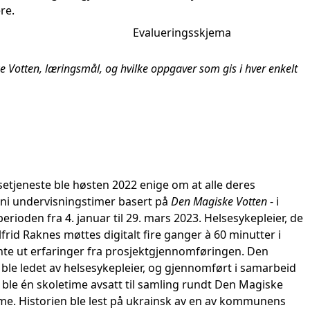
ere.
Evalueringsskjema
ske Votten, læringsmål, og hvilke oppgaver som gis i hver enkelt
etjeneste ble høsten 2022 enige om at alle deres
få ni undervisningstimer basert på
Den Magiske Votten
- i
erioden fra 4. januar til 29. mars 2023. Helsesykepleier, de
lfrid Raknes møttes digitalt fire ganger à 60 minutter i
ente ut erfaringer fra prosjektgjennomføringen. Den
le ledet av helsesykepleier, og gjennomført i samarbeid
le én skoletime avsatt til samling rundt Den Magiske
time. Historien ble lest på ukrainsk av en av kommunens