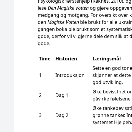
Psykologisk førstehjelp (Raknes, 2010), o
lese
Den Magiske Votten
og gjøre oppgavene
medgang og motgang. For oversikt over kap
den
Magiske Votten
ble brukt for alle ukrai
gangen boka ble brukt som et systematisk 
gode, derfor vil vi gjerne dele dem slik at 
gode.
Time
Historien
Læringsmål
Sette en god tone
1
Introduksjon
skjønner at dette 
god utvikling.
Øke bevissthet om
2
Dag 1
påvirke følelsene 
Øke tankebevisst
3
Dag 2
grønne tanker. In
systemet Hjelpeh