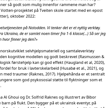
minner så godt som mulig innenfor rammene man har?
Votten-prosjektet på Tveiten skole startet med en epost
atter), oktober 2022:
helsetjenesten på Notodden. Vi tenker det er et nyttig verktøy.
ra Ukraina, de er samlet noen timer fra 1-6 klasse(...) Så ser jeg
n hvor finner jeg den?»
 norskutviklet selvhjelpsmateriell og samtaleverktøy
 på den kognitive modellen og godt beskrevet (Rasmussen &
ogisk førstehjelp kan gi god effekt (Haugland et al, 2020),
 fordel for bruk i lavterskelarbeid (Husabø et al., 2021), og
arn med traumer (Raknes, 2017). Hjelpehånda er et sentralt
fungere som god psykososial støtte til flyktninger som et
.
a Al Ghoui og Dr. Solfrid Raknes og illustrert av Bibor
e barn på flukt. Den bygger på et ukrainsk eventyr, på