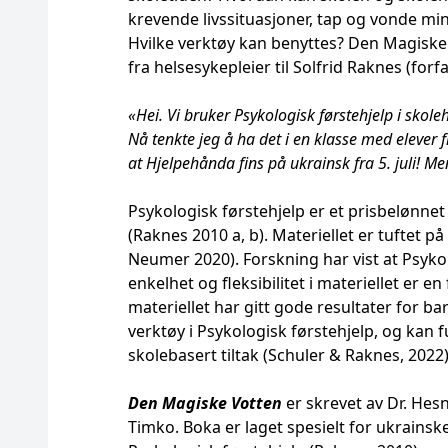
krevende livssituasjoner, tap og vonde 
Hvilke verktøy kan benyttes? Den Magiske 
fra helsesykepleier til Solfrid Raknes (forf
«Hei. Vi bruker Psykologisk førstehjelp i skole
Nå tenkte jeg å ha det i en klasse med elever f
at Hjelpehånda fins på ukrainsk fra 5. juli! Me
Psykologisk førstehjelp er et prisbelønnet
(Raknes 2010 a, b). Materiellet er tuftet
Neumer 2020). Forskning har vist at Psykol
enkelhet og fleksibilitet i materiellet er en
materiellet har gitt gode resultater for b
verktøy i Psykologisk førstehjelp, og kan 
skolebasert tiltak (Schuler & Raknes, 2022)
Den Magiske Votten
er skrevet av Dr. Hesn
Timko. Boka er laget spesielt for ukrainsk