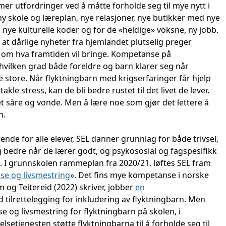
mer utfordringer ved å måtte forholde seg til mye nytt i
 ny skole og læreplan, nye relasjoner, nye butikker med nye
, nye kulturelle koder og for de «heldige» voksne, ny jobb.
 at dårlige nyheter fra hjemlandet plutselig preger
 om hva framtiden vil bringe. Kompetanse på
hvilken grad både foreldre og barn klarer seg når
store. Når flyktningbarn med krigserfaringer får hjelp
akle stress, kan de bli bedre rustet til det livet de lever.
et såre og vonde. Men å lære noe som gjør det lettere å
n.
ende for alle elever, SEL danner grunnlag for både trivsel,
eg bedre når de lærer godt, og psykososial og fagspesifikk
. I grunnskolen rammeplan fra 2020/21, løftes SEL fram
lse og livsmestring
». Det fins mye kompetanse i norske
 og Teitereid (2022) skriver, jobber
en
tilrettelegging for inkludering av flyktningbarn. Men
 og livsmestring for flyktningbarn på skolen, i
setjenesten støtte flyktningbarna til å forholde seg til