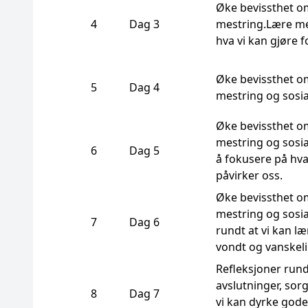
Øke bevissthet om
4
Dag 3
mestring.Lære m
hva vi kan gjøre f
Øke bevissthet om 
5
Dag 4
mestring og sosia
Øke bevissthet om 
mestring og sosia
6
Dag 5
å fokusere på hva
påvirker oss.
Øke bevissthet om 
mestring og sosia
7
Dag 6
rundt at vi kan l
vondt og vanskeli
Refleksjoner rundt
avslutninger, sorg
8
Dag 7
vi kan dyrke gode