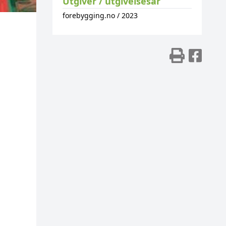
Utgiver / utgivelsesår
forebygging.no
/
2023
Skriv
Del