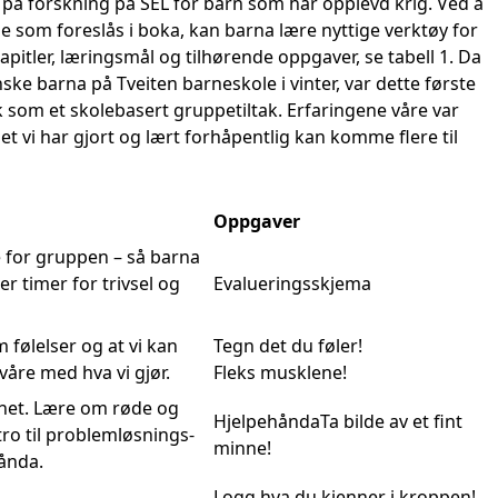
g på forskning på SEL for barn som har opplevd krig. Ved å
 som foreslås i boka, kan barna lære nyttige verktøy for
itler, læringsmål og tilhørende oppgaver, se tabell 1. Da
nske barna på Tveiten barneskole i vinter, var dette første
som et skolebasert gruppetiltak. Erfaringene våre var
det vi har gjort og lært forhåpentlig kan komme flere til
Oppgaver
 for gruppen – så barna
er timer for trivsel og
Evalueringsskjema
 følelser og at vi kan
Tegn det du føler!
våre med hva vi gjør.
Fleks musklene!
het. Lære om røde og
HjelpehåndaTa bilde av et fint
tro til problemløsnings-
minne!
ånda.
Logg hva du kjenner i kroppen!