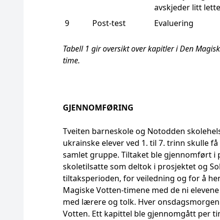
avskjeder litt lett
9
Post-test
Evaluering
Tabell 1 gir oversikt over kapitler i Den Magi
time.
GJENNOMFØRING
Tveiten barneskole og Notodden skolehels
ukrainske elever ved 1. til 7. trinn skulle 
samlet gruppe. Tiltaket ble gjennomført i p
skoletilsatte som deltok i prosjektet og So
tiltaksperioden, for veiledning og for å h
Magiske Votten-timene med de ni elevene b
med lærere og tolk. Hver onsdagsmorgen b
Votten. Ett kapittel ble gjennomgått per 