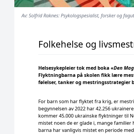
Av: Solfrid Raknes: Psykologspesialist, forsker og fag
Folkehelse og livsmest
Helsesykepleier tok med boka «
Den Mag
Flyktningbarna på skolen fikk lære mest
følelser, tanker og mestringsstrategier b
For barn som har flyktet fra krig, er mestr
begynnelsen av 2022 har 42.256 ukrainere 
kommer 45.000 ukrainske flyktninger til N
mistet noen de er glade i, mange familier h
barna har vanligvis mistet en periode med