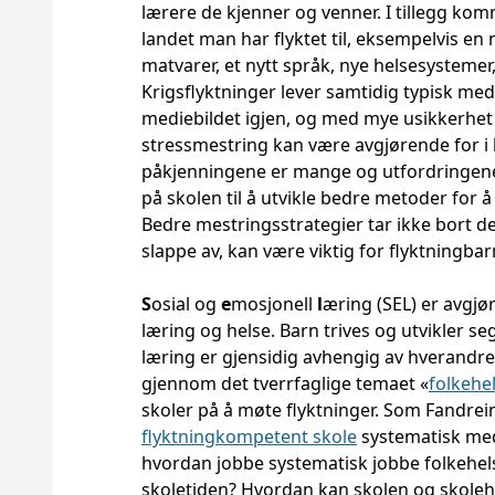
lærere de kjenner og venner. I tillegg kom
landet man har flyktet til, eksempelvis en
matvarer, et nytt språk, nye helsesystemer
Krigsflyktninger lever samtidig typisk med
mediebildet igjen, og med mye usikkerhet
stressmestring kan være avgjørende for i 
påkjenningene er mange og utfordringene 
på skolen til å utvikle bedre metoder for å t
Bedre mestringsstrategier tar ikke bort d
slappe av, kan være viktig for flyktningbar
S
osial og
e
mosjonell
l
æring (SEL) er avgjør
læring og helse. Barn trives og utvikler s
læring er gjensidig avhengig av hverandre
gjennom det tverrfaglige temaet «
folkehe
skoler på å møte flyktninger. Som Fandreim
flyktningkompetent skole
systematisk med 
hvordan jobbe systematisk jobbe folkehelse
skoletiden? Hvordan kan skolen og skolehel