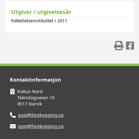
Utgiver / utgivelsesår
Folkehelseinstituttet
/
2011
Skr
D
Kontaktinformasjon
KoRus-Nord
Teknologiveien 10
8517 Narvik
post@forebygging.no
post@forebygging.no