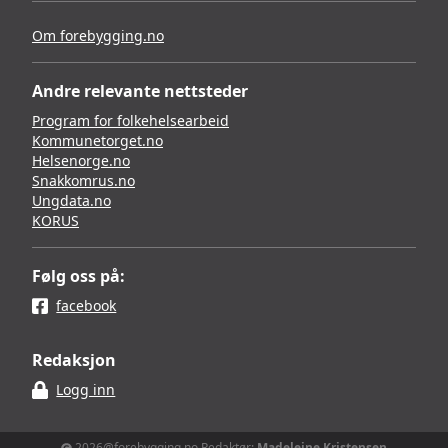
Om forebygging.no
Andre relevante nettsteder
Program for folkehelsearbeid
Kommunetorget.no
Helsenorge.no
Snakkomrus.no
Ungdata.no
KORUS
Følg oss på:
facebook
Redaksjon
Logg inn
2026@forebygging.no Redaktør:
Madeleine Kristensen