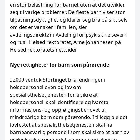
en stor belastning for barnet uten at det utvikler
seg til varige problemer. De fleste barn viser stor
tilpasningsdyktighet og klarer seg bra på sikt selv
om det er vansker i familien, sier
avdelingsdirektør i Avdeling for psykisk helsevern
og rus i Helsedirektoratet, Arne Johannesen på
Helsedirektoratets nettsider.
Nye rettigheter for barn som pårørende
I 2009 vedtok Stortinget bl.a. endringer i
helsepersonelloven og lov om
spesialisthelsetjenesten for å sikre at
helsepersonell skal identifisere og ivareta
informasjons- og oppfølgingsbehovet til
mindreårige barn som pårørende. I tillegg ble det
lovfestet at spesialisthelsetjenesten skal ha
barneansvarlig personell som skal sikre at barn av
psykisk syke, rusmiddelavhengige og alvorlig