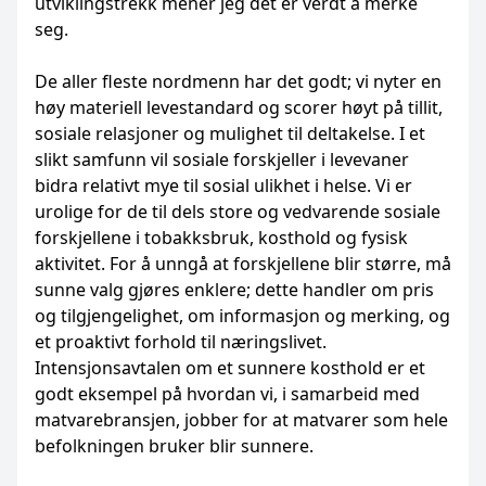
utviklingstrekk mener jeg det er verdt å merke
seg.
De aller fleste nordmenn har det godt; vi nyter en
høy materiell levestandard og scorer høyt på tillit,
sosiale relasjoner og mulighet til deltakelse. I et
slikt samfunn vil sosiale forskjeller i levevaner
bidra relativt mye til sosial ulikhet i helse. Vi er
urolige for de til dels store og vedvarende sosiale
forskjellene i tobakksbruk, kosthold og fysisk
aktivitet. For å unngå at forskjellene blir større, må
sunne valg gjøres enklere; dette handler om pris
og tilgjengelighet, om informasjon og merking, og
et proaktivt forhold til næringslivet.
Intensjonsavtalen om et sunnere kosthold er et
godt eksempel på hvordan vi, i samarbeid med
matvarebransjen, jobber for at matvarer som hele
befolkningen bruker blir sunnere.