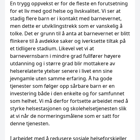
En trygg oppvekst er for de fleste en forutsetning
for et liv med god helse og livskvalitet. Vi ser at
stadig flere barn er i kontakt med barnevernet,
men dette er utviklingstrekk som er vanskelig å
tolke. Det er grunn til å anta at barnevernet er blitt
flinkere til å avdekke saker og iverksette tiltak på
et tidligere stadium. Likevel vet vi at
barnevernsbarn i mindre grad fullfører høyere
utdanning og i større grad blir mottakere av
helserelaterte ytelser senere i livet enn sine
jevngamle uten samme erfaring. Å ha gode
tjenester som følger opp sårbare barn er en
investering både i den enkelte og for samfunnet
som helhet. Vi må derfor fortsette arbeidet med å
styrke helsestasjonen og skolehelsetjenesten slik
at vi når de normeringsmålene som er satt for
denne tjenesten.
I arbeidet med å redusere sosiale helseforskjeller