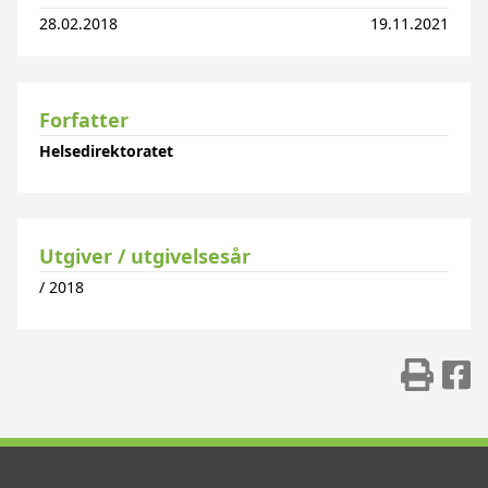
28.02.2018
19.11.2021
Forfatter
Helsedirektoratet
Utgiver / utgivelsesår
/
2018
Skr
D