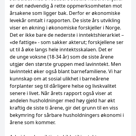
er det nødvendig å rette oppmerksomheten mot
årsakene som ligger bak. Derfor er økonomiske
levekår omtalt i rapporten. De siste års utvikling
viser en økning i økonomiske forskjeller i Norge.
Det er ikke bare de nederste i inntektshierarkiet –
«de fattige» - som sakker akterut; forskjellene ser
ut til å øke langs hele inntektsskalaen. Det er
de unge voksne (18-34 år) som de siste årene
utgjør den største gruppen med lavinntekt. Men
lavinntekt øker også blant barnefamiliene. Vi har
kunnskap om at sosial ulikhet i barneårene
forplanter seg til dårligere helse og livskvalitet
senere i livet. Når årets rapport også viser at
andelen husholdninger med høy gjeld har økt
kraftig de siste ti årene, gir det grunn til en viss
bekymring for sårbare husholdningers økonomi i
årene som kommer.