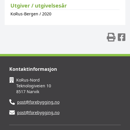
Utgiver / utgivelsesår
KoRus-Bergen
/
2020
Skr
D
Kontaktinformasjon
KoRus-Nord
Teknologiveien 10
8517 Narvik
post@forebygging.no
post@forebygging.no