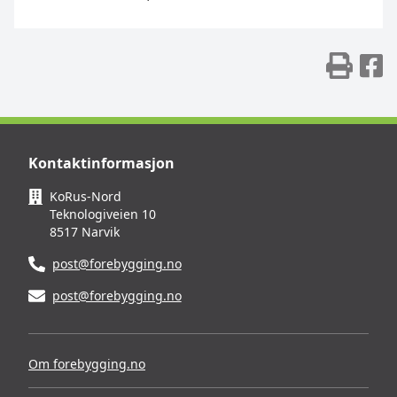
Skr
D
Kontaktinformasjon
KoRus-Nord
Teknologiveien 10
8517 Narvik
post@forebygging.no
post@forebygging.no
Om forebygging.no