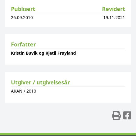
Publisert
Revidert
26.09.2010
19.11.2021
Forfatter
Kristin Buvik og Kjetil Frøyland
Utgiver / utgivelsesår
AKAN
/
2010
Skr
D