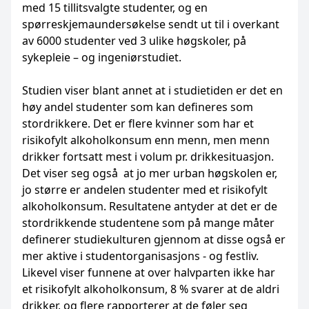
med 15 tillitsvalgte studenter, og en
spørreskjemaundersøkelse sendt ut til i overkant
av 6000 studenter ved 3 ulike høgskoler, på
sykepleie – og ingeniørstudiet.
Studien viser blant annet at i studietiden er det en
høy andel studenter som kan defineres som
stordrikkere. Det er flere kvinner som har et
risikofylt alkoholkonsum enn menn, men menn
drikker fortsatt mest i volum pr. drikkesituasjon.
Det viser seg også at jo mer urban høgskolen er,
jo større er andelen studenter med et risikofylt
alkoholkonsum. Resultatene antyder at det er de
stordrikkende studentene som på mange måter
definerer studiekulturen gjennom at disse også er
mer aktive i studentorganisasjons - og festliv.
Likevel viser funnene at over halvparten ikke har
et risikofylt alkoholkonsum, 8 % svarer at de aldri
drikker, og flere rapporterer at de føler seg