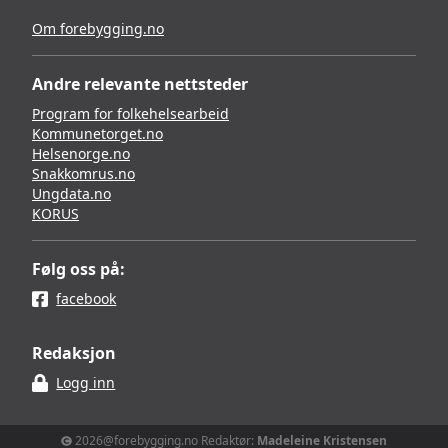
Om forebygging.no
Andre relevante nettsteder
Program for folkehelsearbeid
Kommunetorget.no
Helsenorge.no
Snakkomrus.no
Ungdata.no
KORUS
Følg oss på:
facebook
Redaksjon
Logg inn
2026@forebygging.no Redaktør:
Madeleine Kristensen