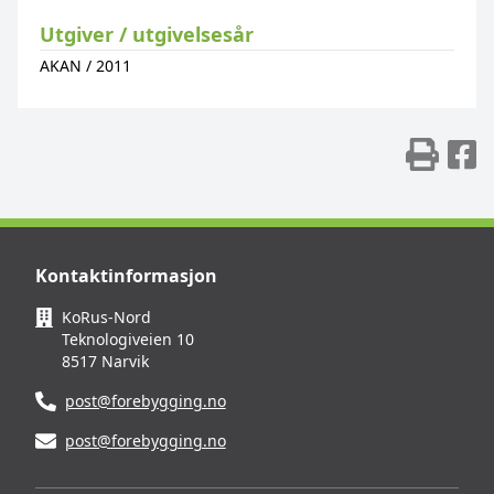
Utgiver / utgivelsesår
AKAN
/
2011
Skr
D
Kontaktinformasjon
KoRus-Nord
Teknologiveien 10
8517 Narvik
post@forebygging.no
post@forebygging.no