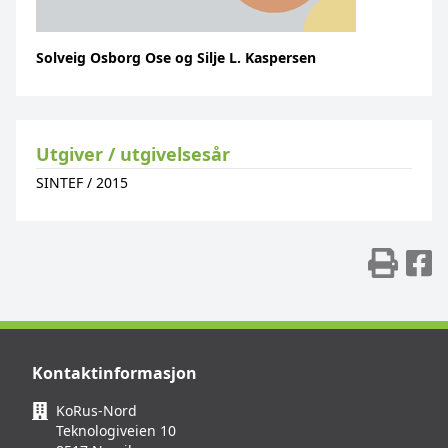
Solveig Osborg Ose og Silje L. Kaspersen
Utgiver / utgivelsesår
SINTEF
/
2015
Skr
D
Kontaktinformasjon
KoRus-Nord
Teknologiveien 10