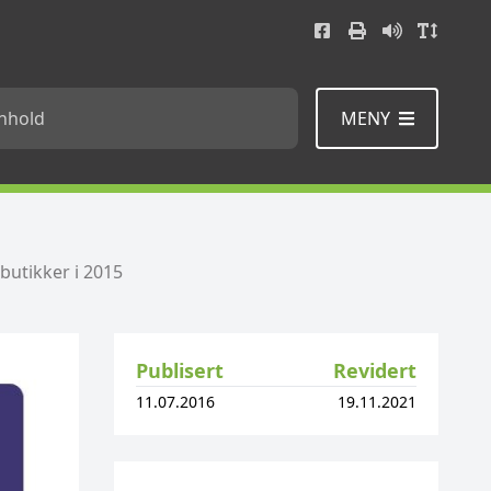
MENY
Tiltak i Program for folkehelsearbeid i kommunene
Kartleggingsverktøy for kommunalt og fylkeskommunalt arbeid med sosial ulikhet i helse
Område for planlegging av folkehelse- og rusarbeid i kommunene
butikker i 2015
Publisert
Revidert
11.07.2016
19.11.2021