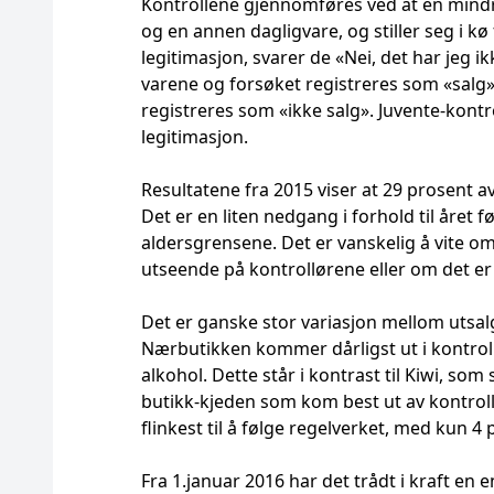
Kontrollene gjennomføres ved at en mindre
og en annen dagligvare, og stiller seg i kø
legitimasjon, svarer de «Nei, det har jeg ikk
varene og forsøket registreres som «salg».
registreres som «ikke salg». Juvente-kontro
legitimasjon.
Resultatene fra 2015 viser at 29 prosent av
Det er en liten nedgang i forhold til året 
aldersgrensene. Det er vanskelig å vite o
utseende på kontrollørene eller om det er r
Det er ganske stor variasjon mellom utsalg
Nærbutikken kommer dårligst ut i kontroll
alkohol. Dette står i kontrast til Kiwi, so
butikk-kjeden som kom best ut av kontrol
flinkest til å følge regelverket, med kun 4 
Fra 1.januar 2016 har det trådt i kraft en e