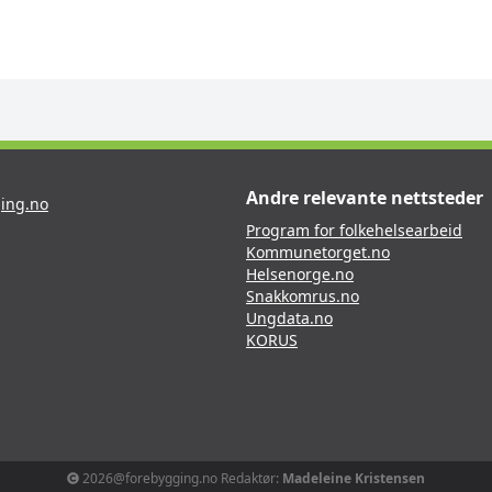
Andre relevante nettsteder
ing.no
Program for folkehelsearbeid
Kommunetorget.no
Helsenorge.no
Snakkomrus.no
Ungdata.no
KORUS
2026@forebygging.no Redaktør:
Madeleine Kristensen