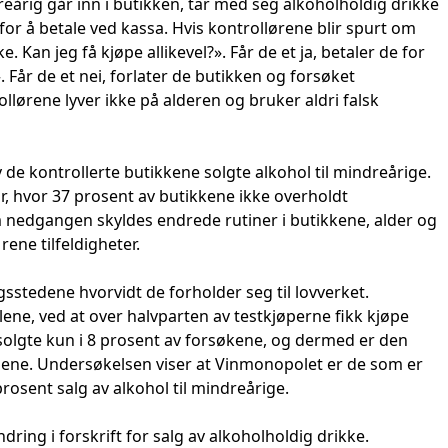
årig går inn i butikken, tar med seg alkoholholdig drikke
 for å betale ved kassa. Hvis kontrollørene blir spurt om
e. Kan jeg få kjøpe allikevel?». Får de et ja, betaler de for
 Får de et nei, forlater de butikken og forsøket
llørene lyver ikke på alderen og bruker aldri falsk
 de kontrollerte butikkene solgte alkohol til mindreårige.
før, hvor 37 prosent av butikkene ikke overholdt
m nedgangen skyldes endrede rutiner i butikkene, alder og
ene tilfeldigheter.
sstedene hvorvidt de forholder seg til lovverket.
ene, ved at over halvparten av testkjøperne fikk kjøpe
m solgte kun i 8 prosent av forsøkene, og dermed er den
lene. Undersøkelsen viser at Vinmonopolet er de som er
prosent salg av alkohol til mindreårige.
ndring i forskrift for salg av alkoholholdig drikke.