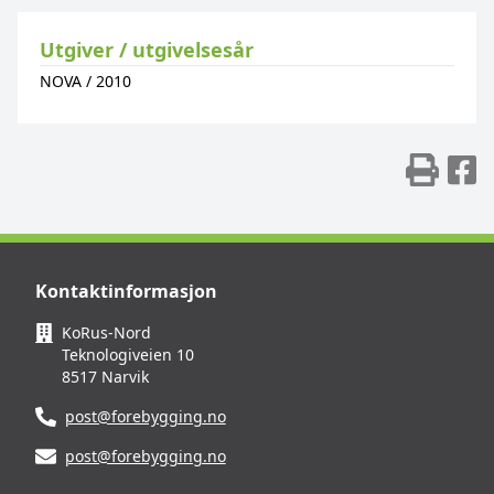
Utgiver / utgivelsesår
NOVA
/
2010
Skr
D
Kontaktinformasjon
KoRus-Nord
Teknologiveien 10
8517 Narvik
post@forebygging.no
post@forebygging.no