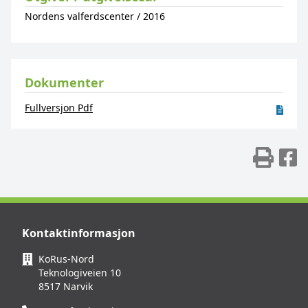
Nordens valferdscenter
/
2016
Dokumenter
Fullversjon Pdf
Skr
D
Kontaktinformasjon
KoRus-Nord
Teknologiveien 10
8517 Narvik