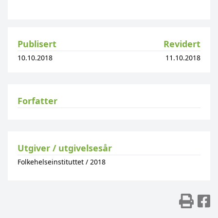
Publisert
Revidert
10.10.2018
11.10.2018
Forfatter
Utgiver / utgivelsesår
Folkehelseinstituttet
/
2018
Skr
D