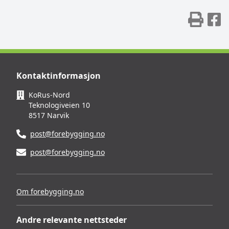
Skr
D
Kontaktinformasjon
KoRus-Nord
Teknologiveien 10
8517 Narvik
post@forebygging.no
post@forebygging.no
Om forebygging.no
Andre relevante nettsteder