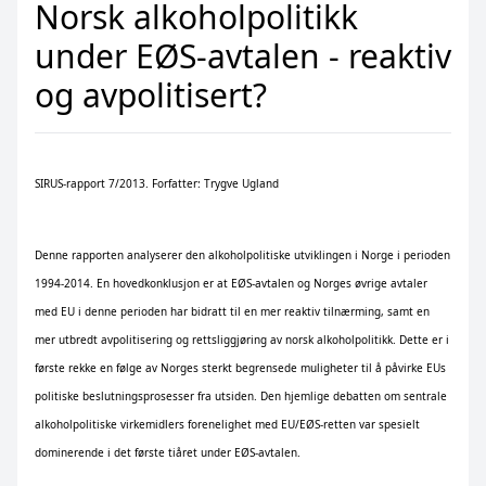
Norsk alkoholpolitikk
under EØS-avtalen - reaktiv
og avpolitisert?
SIRUS-rapport 7/2013. Forfatter: Trygve Ugland
Denne rapporten analyserer den alkoholpolitiske utviklingen i Norge i perioden
1994-2014. En hovedkonklusjon er at EØS-avtalen og Norges øvrige avtaler
med EU i denne perioden har bidratt til en mer reaktiv tilnærming, samt en
mer utbredt avpolitisering og rettsliggjøring av norsk alkoholpolitikk. Dette er i
første rekke en følge av Norges sterkt begrensede muligheter til å påvirke EUs
politiske beslutningsprosesser fra utsiden. Den hjemlige debatten om sentrale
alkoholpolitiske virkemidlers forenelighet med EU/EØS-retten var spesielt
dominerende i det første tiåret under EØS-avtalen.