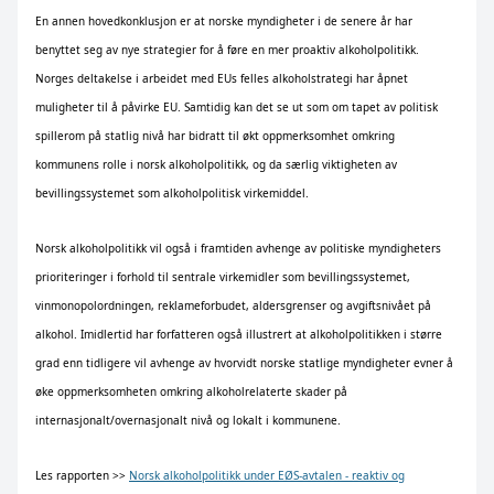
En annen hovedkonklusjon er at norske myndigheter i de senere år har
benyttet seg av nye strategier for å føre en mer proaktiv alkoholpolitikk.
Norges deltakelse i arbeidet med EUs felles alkoholstrategi har åpnet
muligheter til å påvirke EU. Samtidig kan det se ut som om tapet av politisk
spillerom på statlig nivå har bidratt til økt oppmerksomhet omkring
kommunens rolle i norsk alkoholpolitikk, og da særlig viktigheten av
bevillingssystemet som alkoholpolitisk virkemiddel.
Norsk alkoholpolitikk vil også i framtiden avhenge av politiske myndigheters
prioriteringer i forhold til sentrale virkemidler som bevillingssystemet,
vinmonopolordningen, reklameforbudet, aldersgrenser og avgiftsnivået på
alkohol. Imidlertid har forfatteren også illustrert at alkoholpolitikken i større
grad enn tidligere vil avhenge av hvorvidt norske statlige myndigheter evner å
øke oppmerksomheten omkring alkoholrelaterte skader på
internasjonalt/overnasjonalt nivå og lokalt i kommunene.
Les rapporten >>
Norsk alkoholpolitikk under EØS-avtalen - reaktiv og