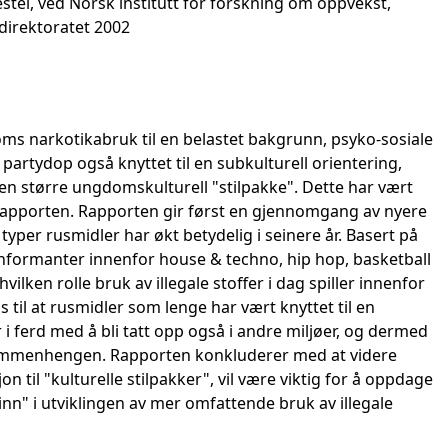
tel, ved Norsk institutt for forskning om oppvekst,
edirektoratet 2002
ms narkotikabruk til en belastet bakgrunn, psyko-sosiale
 partydop også knyttet til en subkulturell orientering,
n større ungdomskulturell "stilpakke". Dette har vært
apporten. Rapporten gir først en gjennomgang av nyere
typer rusmidler har økt betydelig i seinere år. Basert på
informanter innenfor house & techno, hip hop, basketball
ilken rolle bruk av illegale stoffer i dag spiller innenfor
til at rusmidler som lenge har vært knyttet til en
i ferd med å bli tatt opp også i andre miljøer, og dermed
 sammenhengen. Rapporten konkluderer med at videre
 til "kulturelle stilpakker", vil være viktig for å oppdage
nn" i utviklingen av mer omfattende bruk av illegale