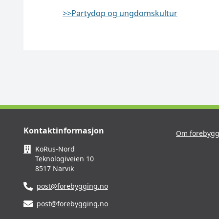
>>Partydop og ungdomskultur
Kontaktinformasjon
Om forebygg
KoRus-Nord
Teknologiveien 10
8517 Narvik
post@forebygging.no
post@forebygging.no