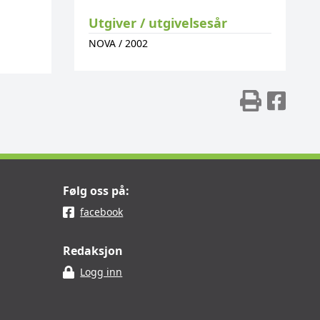
Utgiver / utgivelsesår
NOVA
/
2002
Skriv
Del
Følg oss på:
facebook
Redaksjon
Logg inn