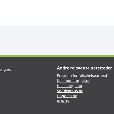
Andre relevante nettsteder
ing.no
Program for folkehelsearbeid
Kommunetorget.no
Helsenorge.no
Snakkomrus.no
Ungdata.no
KORUS