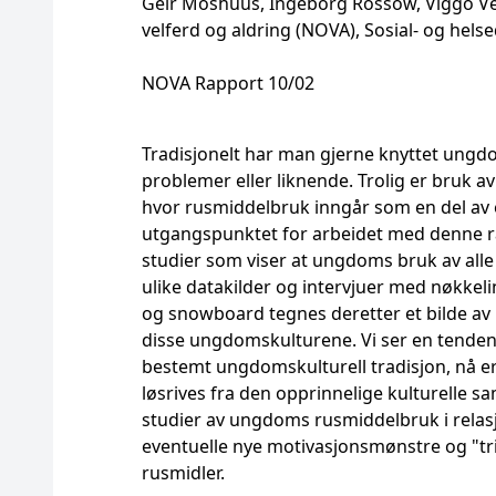
Geir Moshuus, Ingeborg Rossow, Viggo Ves
velferd og aldring (NOVA), Sosial- og hels
NOVA Rapport 10/02
Tradisjonelt har man gjerne knyttet ungdo
problemer eller liknende. Trolig er bruk av
hvor rusmiddelbruk inngår som en del av e
utgangspunktet for arbeidet med denne r
studier som viser at ungdoms bruk av alle 
ulike datakilder og intervjuer med nøkkel
og snowboard tegnes deretter et bilde av hv
disse ungdomskulturene. Vi ser en tendens 
bestemt ungdomskulturell tradisjon, nå er 
løsrives fra den opprinnelige kulturelle
studier av ungdoms rusmiddelbruk i relasjon
eventuelle nye motivasjonsmønstre og "tri
rusmidler.