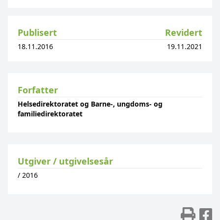
Publisert
Revidert
18.11.2016
19.11.2021
Forfatter
Helsedirektoratet og Barne-, ungdoms- og
familiedirektoratet
Utgiver / utgivelsesår
/
2016
Skr
D