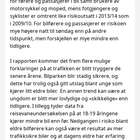
for førere og passasjerer i bil samt brukere av
motorsykkel og moped, mens fotgjengere og
syklister er omtrent like risikoutsatt i 2013/14 som
i 2009/10. For bilførere og passasjerer er risikoen
mye høyere natt til søndag enn på andre
tidspunkt, men forskjellen er mye mindre enn
tidligere.
I rapporten kommer det frem flere mulige
forklaringer på at trafikken er blitt tryggere de
senere årene. Bilparken blir stadig sikrere, og
dette har trolig også gitt utslag blant unge som
kjører litt eldre biler. En annen trend kan være at
ungdom er blitt mer lovlydige og «skikkelige» enn
tidligere. I tillegg tyder data fra
reisevaneundersøkelsen på at 18-19 åringene
kjører mindre bil enn før. Nedgangen i risiko blant
eldre bilførere kan også være et resultat av mer
trafikksikre biler og at dagens eldre har erfaring