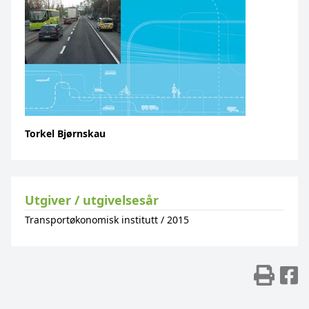
Torkel Bjørnskau
Utgiver / utgivelsesår
Transportøkonomisk institutt
/
2015
Skr
D