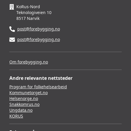
KoRus-Nord
Teknologiveien 10
8517 Narvik
post@forebygging.no
post@forebygging.no
Om forebygging.no
Andre relevante nettsteder
Program for folkehelsearbeid
Kommunetorget.no
Helsenorge.no
Snakkomrus.no
Ungdata.no
KORUS