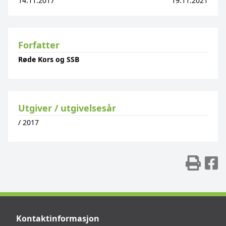
14.11.2017
19.11.2021
Forfatter
Røde Kors og SSB
Utgiver / utgivelsesår
/
2017
Skr
D
Kontaktinformasjon