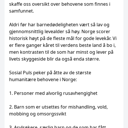
skaffe oss oversikt over behovene som finnes i
samfunnet.
Aldri før har barnedødeligheten vært så lav og
gjennomsnittlig levealder så høy. Norge scorer
historisk høyt på de fleste mål for gode levekår. Vi
er flere ganger kåret til verdens beste land å bo i,
men kontrasten til de som har minst og lever på
livets skyggeside blir da også enda større.
Sosial Puls peker på åtte av de største
humanitære behovene i Norge:
1. Personer med alvorlig rusavhengighet
2. Barn som er utsettes for mishandling, vold,
mobbing og omsorgssvikt
3. Asylsøkere, særlig barn og de som har fått