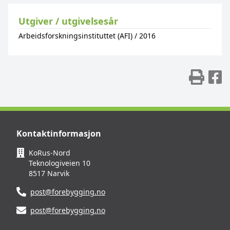
Utgiver / utgivelsesår
Arbeidsforskningsinstituttet (AFI)
/
2016
Skr
D
Kontaktinformasjon
KoRus-Nord
Teknologiveien 10
8517 Narvik
post@forebygging.no
post@forebygging.no