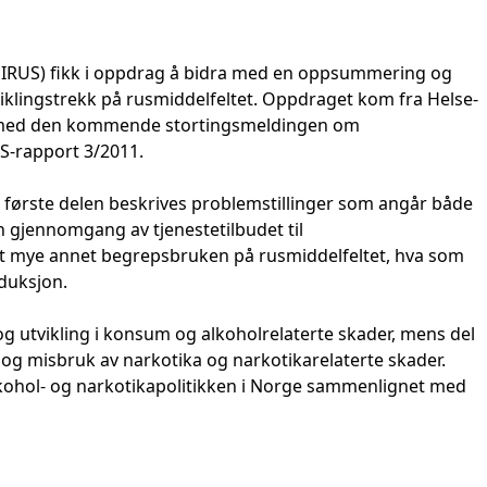
 (SIRUS) fikk i oppdrag å bidra med en oppsummering og
viklingstrekk på rusmiddelfeltet. Oppdraget kom fra Helse-
 med den kommende stortingsmeldingen om
US-rapport 3/2011.
en første delen beskrives problemstillinger som angår både
 gjennomgang av tjenestetilbudet til
nt mye annet begrepsbruken på rusmiddelfeltet, hva som
duksjon.
 utvikling i konsum og alkoholrelaterte skader, mens del
k og misbruk av narkotika og narkotikarelaterte skader.
 alkohol- og narkotikapolitikken i Norge sammenlignet med