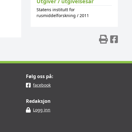
Utgiver / utgivelsesår
Statens institutt for
rusmiddelforskning
/
2011
Skriv
Del
Følg oss på:
facebook
Redaksjon
Logg inn