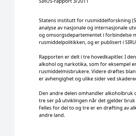
SIRUS-rapport 3/2011
Statens institutt for rusmiddelforskning
analyse av nasjonale og internasjonale ut
og omsorgsdepartementet i forbindelse
rusmiddelpolitikken, og er publisert i SIR
Rapporten er delt i tre hovedkapitler. I d
alkohol og narkotika, som for eksempel en
rusmiddelmisbrukere. Videre drøftes bla
er avhengighet og ulike sider ved skadere
Den andre delen omhandler alkoholbruk og
tre ser på utviklingen når det gjelder bru
Felles for del to og tre er en drøfting av
andre land.