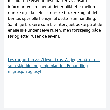
Resultatene viser at flesteparten av ansatte-
informantene mener at det er ulikheter mellom
norske og ikke- etnisk norske brukere, og at det
bør tas spesielle hensyn til dette i samhandling.
Samtlige brukere som ble intervjuet pekte på at de
er alle like under selve rusen, men forskjellig både
før og etter rusen de lever i.
Les rapporten >> Vi lever i rus. Alt jeg er nå, er det
som skjedde meg i hjemlandet. Behandling,
migrasjon og asyl