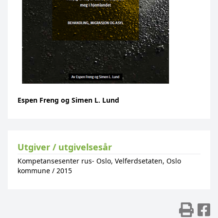
Espen Freng og Simen L. Lund
Utgiver / utgivelsesår
Kompetansesenter rus- Oslo, Velferdsetaten, Oslo
kommune
/
2015
Skr
D