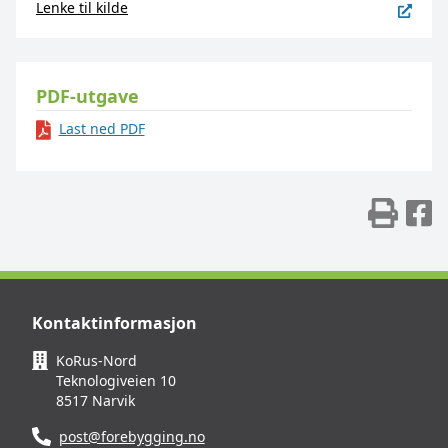
Lenke til kilde
PDF-utgave
Last ned PDF
Skr
D
Kontaktinformasjon
KoRus-Nord
Teknologiveien 10
8517 Narvik
post@forebygging.no