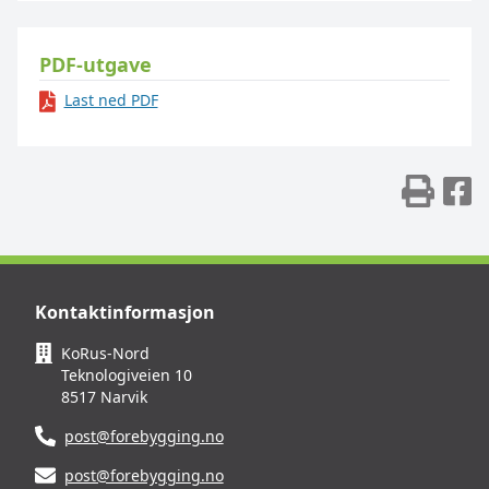
PDF-utgave
Last ned PDF
Skr
D
Kontaktinformasjon
KoRus-Nord
Teknologiveien 10
8517 Narvik
post@forebygging.no
post@forebygging.no