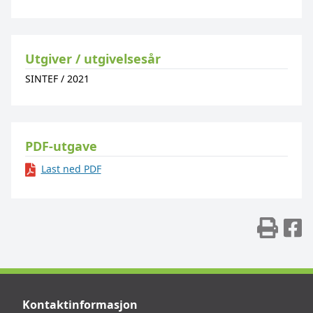
Utgiver / utgivelsesår
SINTEF
/
2021
PDF-utgave
Last ned PDF
Skr
D
Kontaktinformasjon