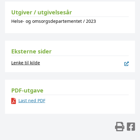
Utgiver / utgivelsesår
Helse- og omsorgsdepartementet
/
2023
Eksterne sider
Lenke til kilde
PDF-utgave
Last ned PDF
Skr
D