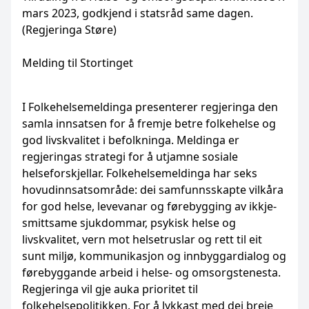
mars 2023, godkjend i statsråd same dagen.
(Regjeringa Støre)
Melding til Stortinget
I Folkehelsemeldinga presenterer regjeringa den
samla innsatsen for å fremje betre folkehelse og
god livskvalitet i befolkninga. Meldinga er
regjeringas strategi for å utjamne sosiale
helseforskjellar. Folkehelsemeldinga har seks
hovudinnsatsområde: dei samfunnsskapte vilkåra
for god helse, levevanar og førebygging av ikkje-
smittsame sjukdommar, psykisk helse og
livskvalitet, vern mot helsetruslar og rett til eit
sunt miljø, kommunikasjon og innbyggardialog og
førebyggande arbeid i helse- og omsorgstenesta.
Regjeringa vil gje auka prioritet til
folkehelsepolitikken. For å lykkast med dei breie