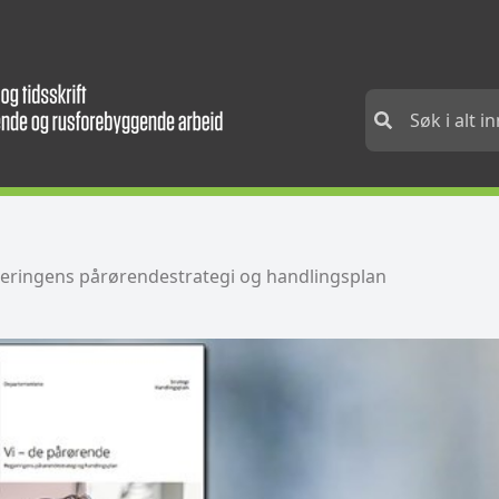
gjeringens pårørendestrategi og handlingsplan