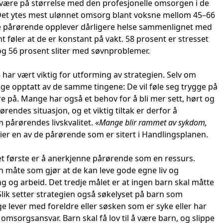
å være på størrelse med den profesjonelle omsorgen i de
et ytes mest ulønnet omsorg blant voksne mellom 45–66
 de pårørende opplever dårligere helse sammenlignet med
t føler at de er konstant på vakt. 58 prosent er stresset
og 56 prosent sliter med søvnproblemer.
har vært viktig for utforming av strategien. Selv om
ange opptatt av de samme tingene: De vil føle seg trygge på
are på. Mange har også et behov for å bli mer sett, hørt og
rendes situasjon, og et viktig tiltak er derfor å
pårørendes livskvalitet. «
Mange blir rammet av sykdom,
sier en av de pårørende som er sitert i Handlingsplanen.
t første er å anerkjenne pårørende som en ressurs.
en måte som gjør at de kan leve gode egne liv og
og arbeid. Det tredje målet er at ingen barn skal måtte
Slik setter strategien også søkelyset på barn som
e lever med foreldre eller søsken som er syke eller har
msorgsansvar. Barn skal få lov til å være barn, og slippe