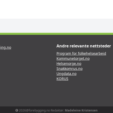
Andre relevante nettsteder
ing.no
Program for folkehelsearbeid
Kommunetorget.no
Helsenorge.no
Snakkomrus.no
Ungdata.no
KORUS
2026@forebygging.no Redaktør:
Madeleine Kristensen