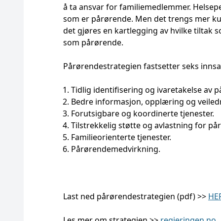
å ta ansvar for familiemedlemmer. Helseper
som er pårørende. Men det trengs mer ku
det gjøres en kartlegging av hvilke tiltak 
som pårørende.
Pårørendestrategien fastsetter seks innsa
Tidlig identifisering og ivaretakelse av 
Bedre informasjon, opplæring og veiled
Forutsigbare og koordinerte tjenester.
Tilstrekkelig støtte og avlastning for på
Familieorienterte tjenester.
Pårørendemedvirkning.
Last ned pårørendestrategien (pdf) >>
HE
Les mer om strategien >>
regjeringen.no