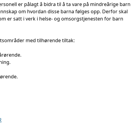
sonell er pålagt å bidra til å ta vare på mindreårige barn
nnskap om hvordan disse barna følges opp. Derfor skal
som er satt i verk i helse- og omsorgstjenesten for barn
tsområder med tilhørende tiltak:
pårørende.
ning.
rørende.
R