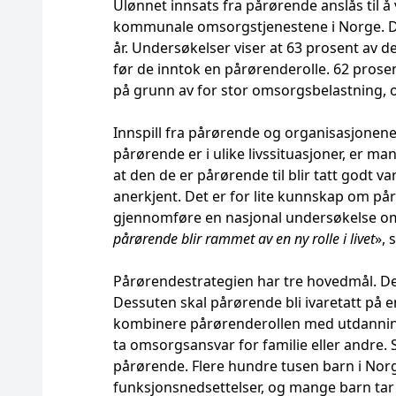
Ulønnet innsats fra pårørende anslås til 
kommunale omsorgstjenestene i Norge. D
år. Undersøkelser viser at 63 prosent av
før de inntok en pårørenderolle. 62 prosen
på grunn av for stor omsorgsbelastning, 
Innspill fra pårørende og organisasjonene 
pårørende er i ulike livssituasjoner, er m
at den de er pårørende til blir tatt godt v
anerkjent. Det er for lite kunnskap om pårø
gjennomføre en nasjonal undersøkelse om 
pårørende blir rammet av en ny rolle i livet
», 
Pårørendestrategien har tre hovedmål. De
Dessuten skal pårørende bli ivaretatt på 
kombinere pårørenderollen med utdanning 
ta omsorgsansvar for familie eller andre. 
pårørende. Flere hundre tusen barn i Norg
funksjonsnedsettelser, og mange barn tar o