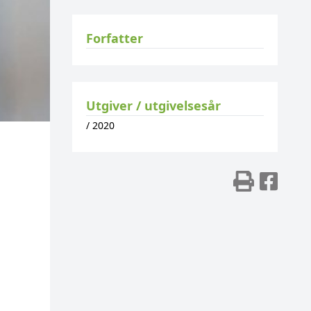
Forfatter
Utgiver / utgivelsesår
/
2020
Skriv
Del