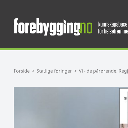
Forside
Statlige føringer
Vi - de pårørende. Re