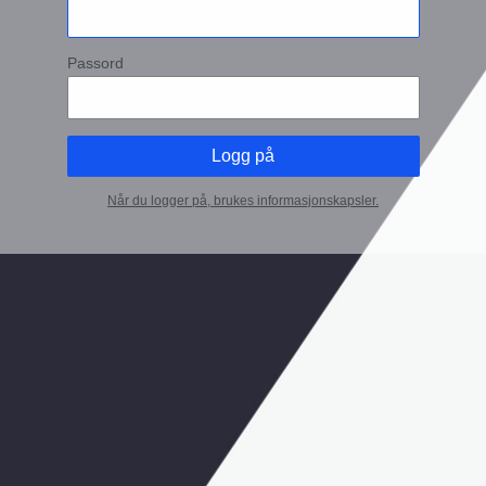
Passord
Når du logger på, brukes informasjonskapsler.