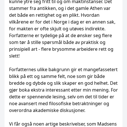
kunne ytre seg fritt til og om maktinstanser. Det
stammer fra antikken, og i det gamle Athen var
det både en rettighet og en plikt. Hvordan
vilkårene er for det i Norge i dag er en annen sak,
for makten er ofte skjult og utøves indirekte.
Forfatterne er tydelige på at de ønsker seg flere
som tør å stille spørsmål både av praktisk og
prinsipiell art - flere brysomme arbeidere rett og
slett!
Forfatternes ulike bakgrunn gir et mangefassetert
blikk på ett og samme felt, noe som gir både
bredde og dybde og slik skaper en god helhet. Det
gjør boka ekstra interessant etter min mening. For
dette er spennende lesing, selv om det til tider er
noe avansert med filosofiske betraktninger og
overordna akademiske diskusjoner.
Vi får også noen artige beskrivelser, som Madsens