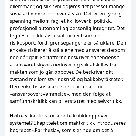
dilemmaer, og slik synliggjøres det presset mange
sosialarbeidere opplever å stå i. Det er en tydelig
spenning mellom fag, etikk, lovverk, politikk,
profesjonell autonomi og personlig integritet. Det
tegnes et bilde av sosialt arbeid som en
risikosport, fordi grensegangene er så uklare. Den
enkelte risikerer å stå alene med ansvaret dersom
noe går galt. Forfatterne beskriver en tendens til
at ansvaret skyves nedover, og slik atskilles fra
makten som jo går oppover. De beskriver økt
avstand mellom styringsnivå og bakkebyråkrater.
Den enkelte sosialarbeider blir utsatt for
«ansvarsoversvømmelse», med den følge at
samfunnskritikk kan bli erstattet med selvkritikk.
Hvilke vilkår fins for å rette kritikk oppover i
systemet? I kapittelet om maktkritikk introduseres
begrepet «Parrhesia», som sier noe om det å