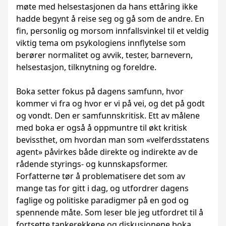
møte med helsestasjonen da hans ettåring ikke
hadde begynt å reise seg og gå som de andre. En
fin, personlig og morsom innfallsvinkel til et veldig
viktig tema om psykologiens innflytelse som
berører normalitet og avvik, tester, barnevern,
helsestasjon, tilknytning og foreldre.
Boka setter fokus på dagens samfunn, hvor
kommer vi fra og hvor er vi på vei, og det på godt
og vondt. Den er samfunnskritisk. Ett av målene
med boka er også å oppmuntre til økt kritisk
bevissthet, om hvordan man som «velferdsstatens
agent» påvirkes både direkte og indirekte av de
rådende styrings- og kunnskapsformer.
Forfatterne tør å problematisere det som av
mange tas for gitt i dag, og utfordrer dagens
faglige og politiske paradigmer på en god og
spennende måte. Som leser ble jeg utfordret til å
fortsette tankerekkene og diskusjonene boka