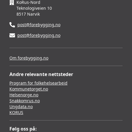
KoRus-Nord
Teknologiveien 10
8517 Narvik
post@forebygging.no
post@forebygging.no
Om forebygging.no
Andre relevante nettsteder
Program for folkehelsearbeid
Kommunetorget.no
Helsenorge.no
Snakkomrus.no
Ungdata.no
KORUS
Følg oss på: