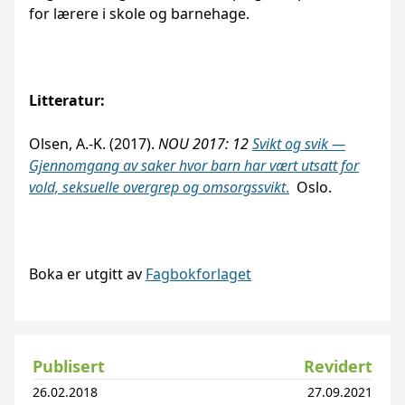
for lærere i skole og barnehage.
Litteratur:
Olsen, A.-K. (2017).
NOU 2017: 12
Svikt og svik —
Gjennomgang av saker hvor barn har vært utsatt for
vold, seksuelle overgrep og omsorgssvikt
.
Oslo.
Boka er utgitt av
Fagbokforlaget
Publisert
Revidert
26.02.2018
27.09.2021