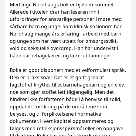
Med Inge Nordhaugs bok er hjelpen kommet.
Allerede i tittelen drar han leseren inn i
utfordringer for ansvarlige personer i møte med
sårbare barn og unge. Som klinisk sosionom har
Nordhaug mange års erfaring i arbeid med barn
og unge som har vært utsatt for omsorgssvikt,
vold og seksuelle overgrep. Han har undervist i
både barnehagelærer- og lærerutdanninger.
Boka er godt disponert med et velformulert språk.
Den er praksisnær. Det er et godt grep at
fagstoffet knyttes til et barnehagebarn og en elev,
noe som gjør stoffet lett tilgjengelig. Men det
hindrer ikke forfatteren både i å henvise til solid,
oppdatert forskning på de områdene som
belyses, og til forpliktelsene i normative
dokumenter. Hvert kapittel oppsummeres og
følges med refleksjonsspørsmål eller en oppgave
til drøfting. Boka har også stikkordsregister.