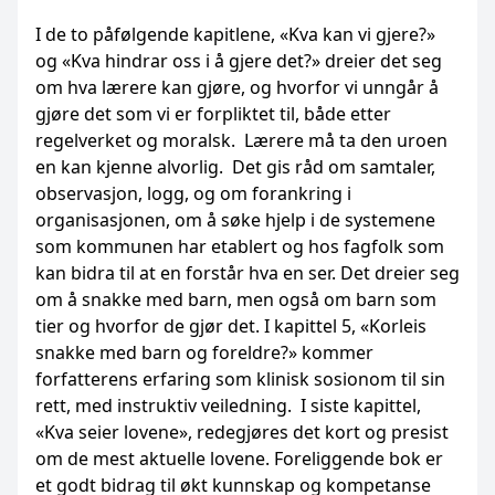
I de to påfølgende kapitlene, «Kva kan vi gjere?»
og «Kva hindrar oss i å gjere det?» dreier det seg
om hva lærere kan gjøre, og hvorfor vi unngår å
gjøre det som vi er forpliktet til, både etter
regelverket og moralsk. Lærere må ta den uroen
en kan kjenne alvorlig. Det gis råd om samtaler,
observasjon, logg, og om forankring i
organisasjonen, om å søke hjelp i de systemene
som kommunen har etablert og hos fagfolk som
kan bidra til at en forstår hva en ser. Det dreier seg
om å snakke med barn, men også om barn som
tier og hvorfor de gjør det. I kapittel 5, «Korleis
snakke med barn og foreldre?» kommer
forfatterens erfaring som klinisk sosionom til sin
rett, med instruktiv veiledning. I siste kapittel,
«Kva seier lovene», redegjøres det kort og presist
om de mest aktuelle lovene. Foreliggende bok er
et godt bidrag til økt kunnskap og kompetanse