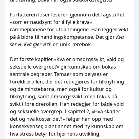
Forfatteren loser leseren gjennom det fagstoffet
«som er naudsynt for å fylle krava» i
rammeplanene for utdanningene. Han legger vekt
på å bidra til handlingskompetanse. Det gjør
Kva
ser vi- Kva gjer vi
til en unik lærebok.
Det første kapitlet «Kva er omsorgssvikt, vald og
seksuelle overgrep?» gir kunnskap om bokas
sentrale begreper. Temaer som belyses er
foreldrerollen, der det redegjøres for tilknytning
og de minstebarna
,
men også for kultur og
tilknytning, samt omsorgssvikt, med fokus på
svikt i foreldrerollen. Han redegjør for både vold
og seksuelle overgrep. I kapittel 2, «Hva skader
det og hva koster det?» følger han opp med
konsekvenser, blant annet med ny kunnskap om
hva stress betyr for hjernens utvikling.