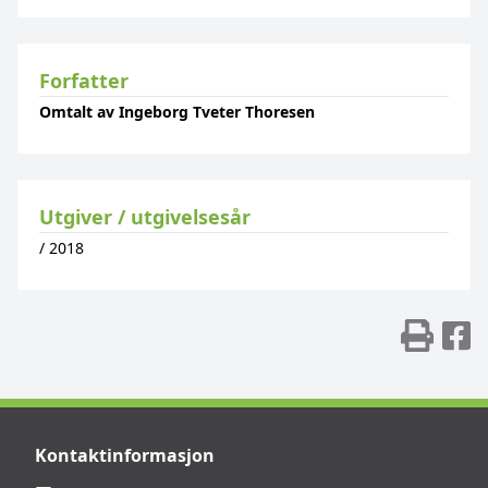
Forfatter
Omtalt av Ingeborg Tveter Thoresen
Utgiver / utgivelsesår
/
2018
Skr
D
Kontaktinformasjon